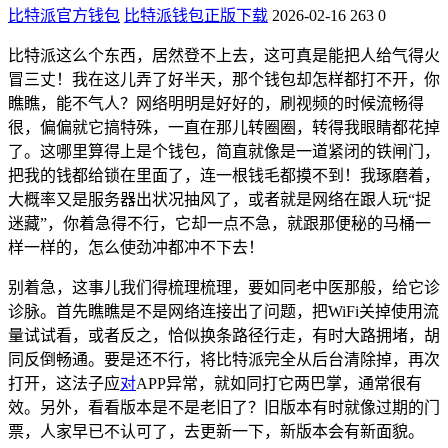
比特派官方钱包
比特派钱包正版下载
2026-02-16
263
0
比特派这么个东西，居然登不上去，这可真是能把人给气得火
冒三丈！我在这儿弄了好半天，那个钱包却怎样都打不开，你
瞧瞧，能不气人？网络明明是好好的，刷视频的时候流畅得
很，偏偏就它搞特殊，一直在那儿转圈圈，转得我眼睛都花掉
了。这哪里算得上是个钱包，简直就像是一道紧闭的铁闸门，
把我的钱都给锁在里面了，连一根钱毛都摸不到！我琢磨着，
大概率又是服务器出状况抽风了，或者就是网络在跟人玩“捉
迷藏”，你着急得不行，它却一点不急，就跟那便秘的马桶一
样一样的，怎么使劲冲都冲不下去！
别着急，这事儿我们得梳理梳理，要如同老中医那般，给它诊
诊脉。首先瞧瞧是不是网络连接出了问题，把WiFi关掉使用流
量试试看，或者反之，恰似换条路径行走，有时大路拥堵，胡
同反倒畅通。要是还不行，将比特派完全从后台清除掉，再次
打开，这法子应
对
APP异常，就如同打它两巴掌，通常很有
效。另外，看看版本是不是老旧了？旧版本有时就像过期的门
票，人家早已不认可了，去更新一下，新版本会有新面貌。