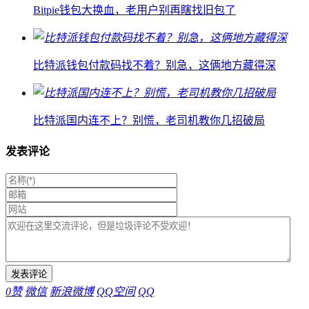
Bitpie钱包大换血，老用户别再瞎找旧包了
比特派钱包付款码找不着？别急，这俩地方藏得深
比特派国内连不上？别慌，老司机教你几招破局
发表评论
0
赞
微信
新浪微博
QQ空间
QQ