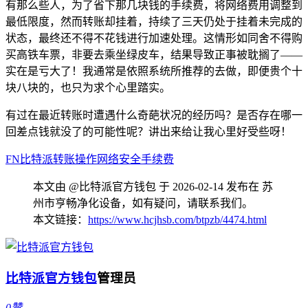
有那么些人，为了省下那几块钱的手续费，将网络费用调整到
最低限度，然而转账却挂着，持续了三天仍处于挂着未完成的
状态，最终还不得不花钱进行加速处理。这情形如同舍不得购
买高铁车票，非要去乘坐绿皮车，结果导致正事被耽搁了——
实在是亏大了！我通常是依照系统所推荐的去做，即便贵个十
块八块的，也只为求个心里踏实。
有过在最近转账时遭遇什么奇葩状况的经历吗？是否存在哪一
回差点钱就没了的可能性呢？讲出来给让我心里好受些呀！
FN
比特派
转账操作
网络安全
手续费
本文由 @比特派官方钱包 于 2026-02-14 发布在 苏
州市亨畅净化设备，如有疑问，请联系我们。
本文链接：
https://www.hcjhsb.com/btpzb/4474.html
比特派官方钱包
管理员
0
赞