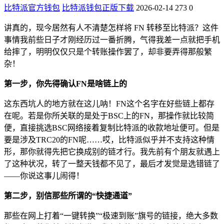
比特派官方钱包
比特派钱包正版下载
2026-02-14
273
0
讲真的，现今居然有人不清楚怎样将 FN 转移至比特派？这件
事情我前些日子才刚经历过一番折腾，气得我差一点就把手机
给摔了，明明仅仅只是个转账操作罢了，却非要弄得那般繁
杂！
第一步，你先得确认FN是啥链上的
这东西坑人的地方就在这儿呐！FN这个名字在好些链上都存
在呢。若是你所关联的是处于BSC上的FN，那操作就比较简
便，直接挑选BSC网络接着复制比特派的收款地址便可。但是
要是涉及TRC20的FN呢……哎，比特派似乎并不支持这种情
形，那你就得先把它换成别的链才行。我先前有个朋友就遇上
了这种状况，转了一整天钱都不见了，最后才发觉是选错链了
——你说这事儿闹得！
第二步，别信那些所谓的“快捷通道”
那些在网上打着“一键转换”“极速到账”旗号的链接，绝大多数