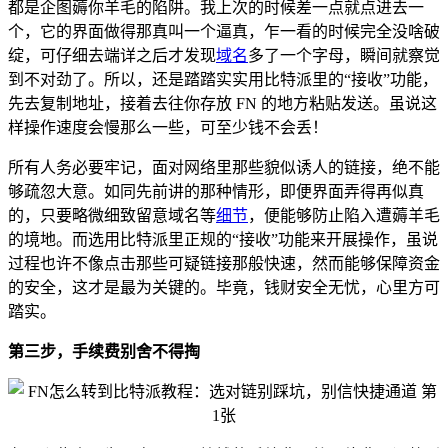
都是企图薅你羊毛的陷阱。我上次的时候差一点就点进去一
个，它的界面做得那真叫一个逼真，乍一看的时候完全没啥破
绽，可仔细去端详之后才发现
域名
多了一个字母，瞬间就察觉
到不对劲了。所以，还是踏踏实实用比特派里的“接收”功能，
先去复制地址，接着去往你存放 FN 的地方粘贴发送。虽说这
样操作速度会慢那么一些，可至少钱不会丢！
所有人务必要牢记，面对网络里那些貌似诱人的链接，绝不能
够疏忽大意。如同先前讲的那种情形，即便界面弄得再似真
的，只要略微细致留意域名等
细节
，便能够防止陷入遭薅羊毛
的境地。而选用比特派里正规的“接收”功能来开展操作，虽说
过程也许不像点击那些可疑链接那般快速，然而能够保障资金
的安全，这才是最为关键的。毕竟，钱财安全无忧，心里方可
踏实。
第三步，手续费别舍不得掏