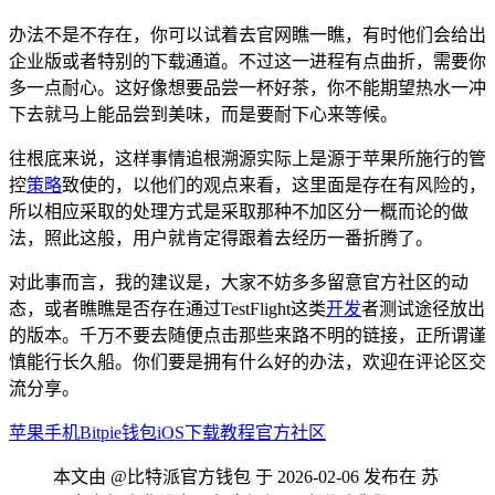
办法不是不存在，你可以试着去官网瞧一瞧，有时他们会给出
企业版或者特别的下载通道。不过这一进程有点曲折，需要你
多一点耐心。这好像想要品尝一杯好茶，你不能期望热水一冲
下去就马上能品尝到美味，而是要耐下心来等候。
往根底来说，这样事情追根溯源实际上是源于苹果所施行的管
控
策略
致使的，以他们的观点来看，这里面是存在有风险的，
所以相应采取的处理方式是采取那种不加区分一概而论的做
法，照此这般，用户就肯定得跟着去经历一番折腾了。
对此事而言，我的建议是，大家不妨多多留意官方社区的动
态，或者瞧瞧是否存在通过TestFlight这类
开发
者测试途径放出
的版本。千万不要去随便点击那些来路不明的链接，正所谓谨
慎能行长久船。你们要是拥有什么好的办法，欢迎在评论区交
流分享。
苹果手机
Bitpie钱包
iOS下载
教程
官方社区
本文由 @比特派官方钱包 于 2026-02-06 发布在 苏