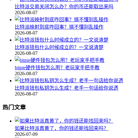
比特派交易关闭怎么办？你的币还能取出来吗
2026-08-07
比特派映射到底咋回事？搞不懂别乱操作
2026-08-07
比特派钱包什么时候成立的？一文说清楚
2026-08-07
bitpie硬件钱包怎么用？老玩家手把手教
2026-08-07
比特派钱包私钥怎么生成？老手一句话给你说透
2026-08-07
热门文章
如果比特派真黄了，你的钱还能找回来吗？
2026-07-09