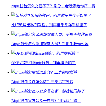
bitpie钱包怎么充值不了？别急，老玩家给你捋一捋
比特派导出私钥教程，别再傻乎乎存手机里了
Bitpie钱包怎么添加观察人员？手把手教你设置
OKEx提币到Bitpie钱包，别再瞎折腾了
Bitpie钱包余额怎么转？三步搞定划转
Bitpie钱包官方公众号在哪？别找错门路了