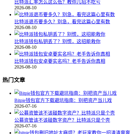
比特派汇率怎么这么低？教你几招不吃亏
2026-08-10
比特派退币要多久？别急，看完这篇心里有数
2026-08-10
比特派钱包私钥丢了？别慌，这招能救你
2026-08-10
比特派钱包安卓要实名吗？老手告诉你真相
2026-08-10
热门文章
Bitpie钱包官方下载避坑指南：别把资产当儿戏
2026-07-16
公募资管该不该碰数字资产？比特派只是个壳
2026-07-16