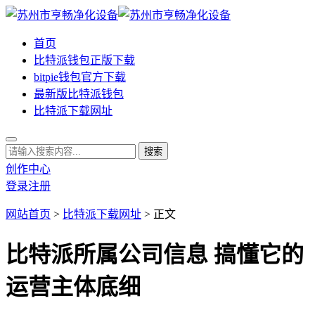
首页
比特派钱包正版下载
bitpie钱包官方下载
最新版比特派钱包
比特派下载网址
创作中心
登录
注册
网站首页
>
比特派下载网址
> 正文
比特派所属公司信息 搞懂它的
运营主体底细