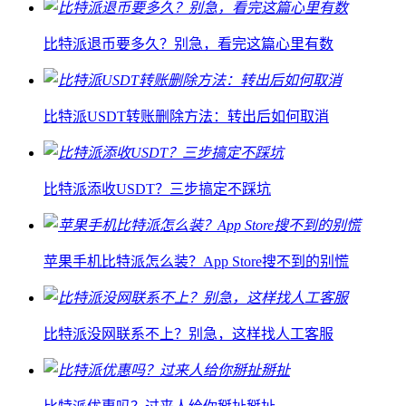
比特派退币要多久？别急，看完这篇心里有数
比特派USDT转账删除方法：转出后如何取消
比特派添收USDT？三步搞定不踩坑
苹果手机比特派怎么装？App Store搜不到的别慌
比特派没网联系不上？别急，这样找人工客服