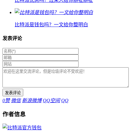
比特派优惠吗？过来人给你掰扯掰扯
比特派是钱包吗？一文给你整明白
发表评论
0
赞
微信
新浪微博
QQ空间
QQ
作者信息