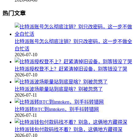
热门文章
比特派账号怎么彻底注销？别只改密码，这一步不做全
白忙活
2026-07-10
比特派授权登不上？赶紧清掉旧设备，别等钱没了哭
2026-07-10
比特派波场能量站到底是啥？别被忽悠了
2026-07-11
比特派转BTC到imtoken，别手抖转错网
2026-07-11
比特派钱包付款码找不着？别急，这俩地方藏得深
2026-07-10