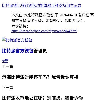
比特派钱包
多链钱包
功能体验
币种支持
自主运营
本文由 @比特派官方钱包 于 2026-06-10 发布在 苏
州市亨畅净化设备，如有疑问，请联系我们。
本文链接：
https://www.hcjhsb.com/btpxzwz/5964.html
比特派官方钱包
管理员
0
赞
上一篇
澄海比特派对能停车吗？我告诉你真相
下一篇
比特派收币地址在哪？别瞎找，我告诉你