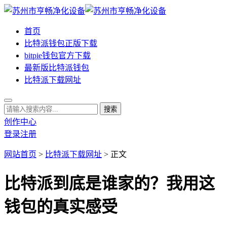
首页
比特派钱包正版下载
bitpie钱包官方下载
最新版比特派钱包
比特派下载网址
创作中心
登录
注册
网站首页
>
比特派下载网址
> 正文
比特派到底是谁家的？我用这
钱包的真实感受