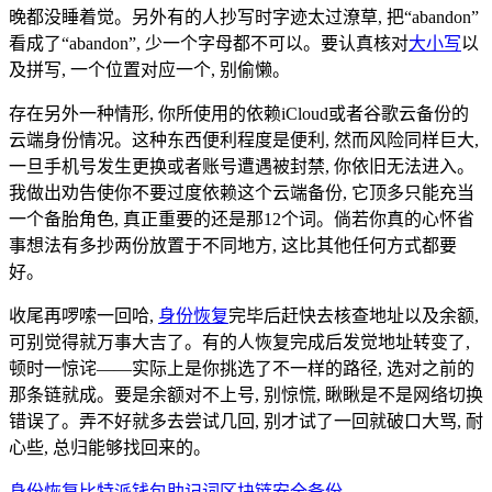
晚都没睡着觉。另外有的人抄写时字迹太过潦草, 把“abandon”
看成了“abandon”, 少一个字母都不可以。要认真核对
大小写
以
及拼写, 一个位置对应一个, 别偷懒。
存在另外一种情形, 你所使用的依赖iCloud或者谷歌云备份的
云端身份情况。这种东西便利程度是便利, 然而风险同样巨大,
一旦手机号发生更换或者账号遭遇被封禁, 你依旧无法进入。
我做出劝告使你不要过度依赖这个云端备份, 它顶多只能充当
一个备胎角色, 真正重要的还是那12个词。倘若你真的心怀省
事想法有多抄两份放置于不同地方, 这比其他任何方式都要
好。
收尾再啰嗦一回哈,
身份恢复
完毕后赶快去核查地址以及余额,
可别觉得就万事大吉了。有的人恢复完成后发觉地址转变了,
顿时一惊诧——实际上是你挑选了不一样的路径, 选对之前的
那条链就成。要是余额对不上号, 别惊慌, 瞅瞅是不是网络切换
错误了。弄不好就多去尝试几回, 别才试了一回就破口大骂, 耐
心些, 总归能够找回来的。
身份恢复
比特派钱包
助记词
区块链
安全备份