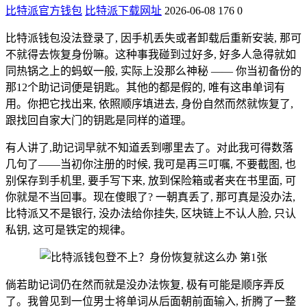
比特派官方钱包
比特派下载网址
2026-06-08
176
0
比特派钱包没法登录了, 因手机丢失或者卸载后重新安装, 那可
不就得去恢复身份嘛。这种事我碰到过好多, 好多人急得就如
同热锅之上的蚂蚁一般, 实际上没那么神秘 —— 你当初备份的
那12个助记词便是钥匙。其他的都是假的, 唯有这串单词有
用。你把它找出来, 依照顺序填进去, 身份自然而然就恢复了,
跟找回自家大门的钥匙是同样的道理。
有人讲了,助记词早就不知道丢到哪里去了。对此我可得数落
几句了——当初你注册的时候, 我可是再三叮嘱, 不要截图, 也
别保存到手机里, 要手写下来, 放到保险箱或者夹在书里面, 可
你就是不当回事。现在傻眼了? 一朝真丢了, 那可真是没办法,
比特派又不是银行, 没办法给你挂失, 区块链上不认人脸, 只认
私钥, 这可是铁定的规律。
倘若助记词仍在然而就是没办法恢复, 极有可能是顺序弄反
了。我曾见到一位男士将单词从后面朝前面输入, 折腾了一整