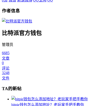
0
赞
微信
新浪微博
QQ空间
QQ
作者信息
比特派官方钱包
管理员
6685
文章
0
评论
3248
文件
TA的新帖
bitpie钱包怎么添加地址？老玩家手把手教你