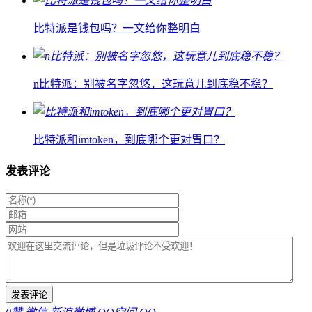
比特派是钱包吗？一文给你整明白
n比特派：别被名字忽悠，这玩意儿到底稳不稳？
比特派和imtoken，到底哪个更对胃口？
发表评论