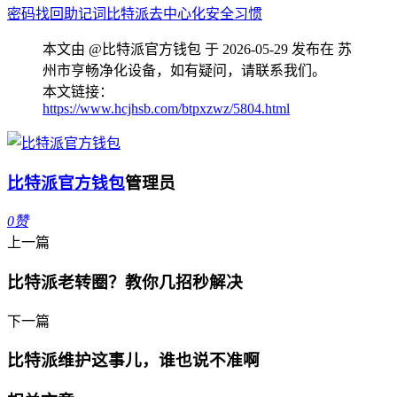
密码找回
助记词
比特派
去中心化
安全习惯
本文由 @比特派官方钱包 于 2026-05-29 发布在 苏
州市亨畅净化设备，如有疑问，请联系我们。
本文链接：
https://www.hcjhsb.com/btpxzwz/5804.html
比特派官方钱包
管理员
0
赞
上一篇
比特派老转圈？教你几招秒解决
下一篇
比特派维护这事儿，谁也说不准啊