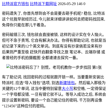
比特派官方钱包
比特派下载网址
2026-05-29
146
0
密码遗失了, 你首先想到会不会是要去砸手机呢? 稳住, 比特派
这个坑我早就经历过, 今儿就来详细讲讲如何去把密码找回来,
免得你只能在那儿干着急。
密码输错三次, 钱包就会直接被锁, 这样的设计实在令人恼火。
但可不急于责骂, 它自有解决办法。你得有那助记词, 也就是当
初记录下来的12个英文单词。到底有没有抄录倘若没来有抄
后果则严重至极 赶快开启翻查寻找之旅 笔记本、云端存储 或
者曾经的手机拍摄截图 全都速速去探究一番。
有了助记词, 找回密码的过程就跟开锁一样。当要重新安装比
特派时, 应选“导入钱包”选项, 别选
新建钱包
。然后输入那极为
关键的12个单词, 这当中要特别留意
大小写
和空格, 一定得保证
一个字母都没错, 一旦有错它就不认。等导入成功之后, 系统会
提示设置新密码, 要设一个自己能记住的密码, 千万别再设像
“123456”这种应付的密码。