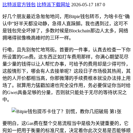
比特派官方钱包
比特派下载网址
2026-05-17
187
0
好几个朋友最近急匆匆地问，用Bitpie钱包转币，为啥卡在“确
认中”好半天都没动静，急得人直跺脚。我也遇到过，这可不
是钱包完全坏掉了，多数时候是Blockchain那边人太多，网络
拥堵得就像晚高峰时的三环一样。
行嘞，且先别匆忙地骂街。首要的一件事，认真去检查一下你
所设置的Gas费。这东西正如打车费用那样，你满心期望花尽
量少量的钱得以让人帮忙办事，可给予的费用却是少得可怜，
这般情形下，哪会有人去接单呢？这段日子市场极其热闹，其
他的人开价都相当高，你那微薄的手续费根本就没办法排上用
场了。就算用力猛戳加速也完全没作用，务必要保证你当时给
的Gwei具备足够的分量，否则就只能处于无尽的等待状况之
中。
要明白，这Gas费在整个交易流程当中是极为关键重要的，它
宛如一把用于衡量的标准尺度，决定着你此次交易是否能够顺