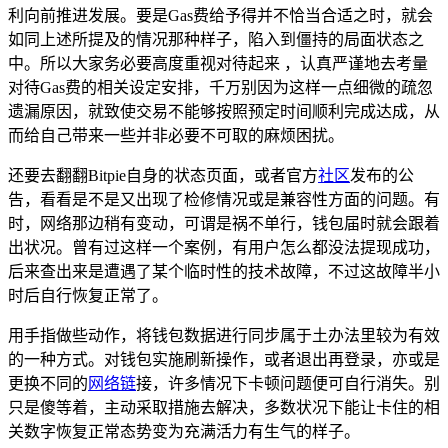
利向前推进发展。要是Gas费给予得并不恰当合适之时，就会
如同上述所提及的情况那种样子，陷入到僵持的局面状态之
中。所以大家务必要高度重视对待起来 ，认真严谨地去考量
对待Gas费的相关设定安排，千万别因为这样一点细微的疏忽
遗漏原因，就致使交易不能够按照预定时间顺利完成达成，从
而给自己带来一些并非必要不可取的麻烦困扰。
还要去翻翻Bitpie自身的状态页面，或者官方
社区
发布的公
告，看看是不是又出现了检修情况或是兼容性方面的问题。有
时，网络那边稍有变动，可谓是祸不单行，钱包届时就会跟着
出状况。曾有过这样一个案例，有用户怎么都没法提现成功，
后来查出来是遭遇了某个临时性的技术故障，不过这故障半小
时后自行恢复正常了。
用手指做些动作，将钱包数据进行同步属于土办法里较为有效
的一种方式。对钱包实施刷新操作，或者退出再登录，亦或是
更换不同的
网络链
接，许多情况下卡顿问题便可自行消失。别
只是傻等着，主动采取措施去解决，多数状况下能让卡住的相
关数字恢复正常态势变为充满活力有生气的样子。