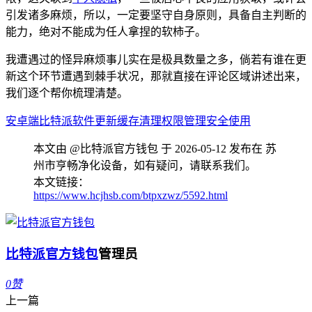
引发诸多麻烦，所以，一定要坚守自身原则，具备自主判断的
能力，绝对不能成为任人拿捏的软柿子。
我遭遇过的怪异麻烦事儿实在是极具数量之多，倘若有谁在更
新这个环节遭遇到棘手状况，那就直接在评论区域讲述出来，
我们逐个帮你梳理清楚。
安卓端
比特派软件更新
缓存清理
权限管理
安全使用
本文由 @比特派官方钱包 于 2026-05-12 发布在 苏
州市亨畅净化设备，如有疑问，请联系我们。
本文链接：
https://www.hcjhsb.com/btpxzwz/5592.html
比特派官方钱包
管理员
0
赞
上一篇