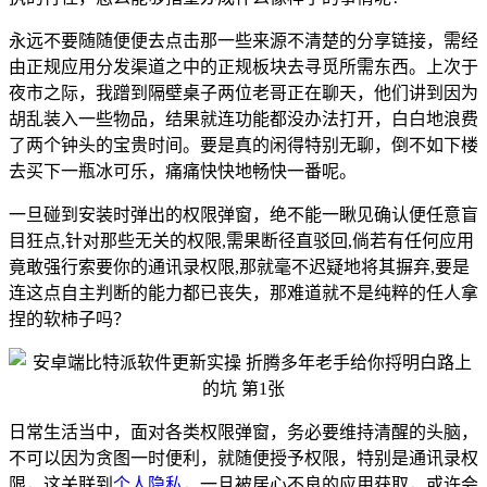
永远不要随随便便去点击那一些来源不清楚的分享链接，需经
由正规应用分发渠道之中的正规板块去寻觅所需东西。上次于
夜市之际，我蹭到隔壁桌子两位老哥正在聊天，他们讲到因为
胡乱装入一些物品，结果就连功能都没办法打开，白白地浪费
了两个钟头的宝贵时间。要是真的闲得特别无聊，倒不如下楼
去买下一瓶冰可乐，痛痛快快地畅快一番呢。
一旦碰到安装时弹出的权限弹窗，绝不能一瞅见确认便任意盲
目狂点,针对那些无关的权限,需果断径直驳回,倘若有任何应用
竟敢强行索要你的通讯录权限,那就毫不迟疑地将其摒弃,要是
连这点自主判断的能力都已丧失，那难道就不是纯粹的任人拿
捏的软柿子吗？
日常生活当中，面对各类权限弹窗，务必要维持清醒的头脑，
不可以因为贪图一时便利，就随便授予权限，特别是通讯录权
限，这关联到
个人隐私
，一旦被居心不良的应用获取，或许会