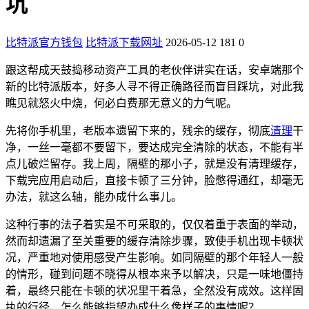
坑
比特派官方钱包
比特派下载网址
2026-05-12
181
0
跟这帮成天鼓捣移动资产工具的老伙伴讲实在话，安卓端那个
新的比特派版本，好多人寻不得正确路径而盲目踩坑，对此我
瞧见就怒火中烧，何必白费那无意义的力气呢。
先将你手机里，老版本遗留下来的，残余的缓存，彻底
清理
干
净，一丝一毫都不要留下，要达成完全清除的状态，不能有半
点儿破烂留存。我上周，隔壁的那小子，就是没有清理缓存，
下载完应用启动后，直接卡顿了三分钟，脸憋得通红，却毫无
办法，就这么轴，能办成什么事儿。
这种行事的法子着实是不可采取的，仅仅着重于表面的举动，
然而却遗漏了至关重要的缓存清除步骤，致使手机出现卡顿状
况，严重地对使用感受产生影响。如同隔壁的那个年轻人一般
的情形，碰到问题不晓得从根本来予以解决，只是一味地僵持
着，最终只能在卡顿的状况里干着急，全然没有成效。这样固
执的行径，怎么能够指望办成什么像样子的事情呢？