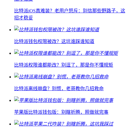
比特派iOS真难装？老用户怒斥：别信那些野路子，这
招才稳妥
比特派钱包权限被改？这坑谁踩谁知道
比特派权限谁都能改？别逗了，那是你不懂规矩
比特派离线崩盘？别慌，老哥教你几招救命
苹果版比特派钱包版：别瞎折腾，照做就完事