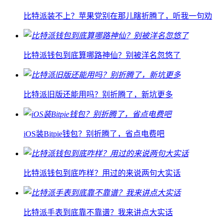
比特派装不上？苹果党别在那儿瞎折腾了，听我一句劝
比特派钱包到底算哪路神仙？别被洋名忽悠了
比特派旧版还能用吗？别折腾了，新坑更多
iOS装Bitpie钱包？别折腾了，省点电费吧
比特派钱包到底咋样？用过的来说两句大实话
比特派手表到底靠不靠谱？我来讲点大实话