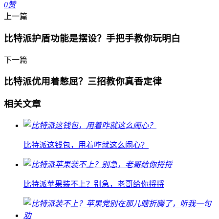
0
赞
上一篇
比特派护盾功能是摆设？手把手教你玩明白
下一篇
比特派优用着憋屈？三招教你真香定律
相关文章
比特派这钱包，用着咋就这么闹心？
比特派苹果装不上？别急，老哥给你捋捋