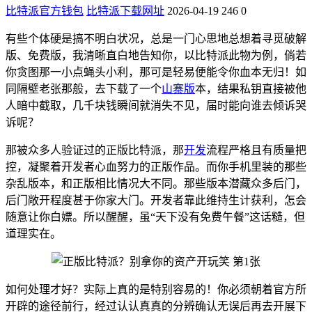
比特派官方钱包
比特派下载网址
2026-04-19
246
0
有些个体硬是搞不明白状况，总是一门心思地总想着寻觅破解
版、免费版，我清晰直白地告知你，以比特派此物为例，倘若
你贪图那一小点蝇头小利，那可是轻易便能令你血本无归！如
同隔壁老张那般，去下载了一个
山寨版
本，结果私钥直接被他
人暗中截取，几千块钱瞬间就消失不见，届时能向谁去倾诉哭
诉呢？
那被众多人验证过的正版比特派，那
开发
流程严格且有质量把
控，凝聚着开发者心血努力的正版作品。而你手机里装的那些
杂乱版本，和正版相比情况大不同。那些版本潜藏众多后门，
后门敞开程度甚于你家大门。开发者靠此维持生计获利，怎会
随意让你白嫖。所以醒醒，虽“天下没有免费午餐”这话糙，但
道理实在。
如何处理才好？实际上真的是特别容易的！你必须朝着官方所
开辟的途径前行，经过认认真真的分辨确认无误后再去开展下