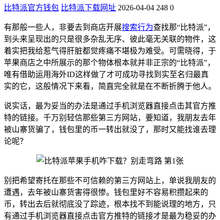
比特派官方钱包
比特派下载网址
2026-04-04
248
0
有那般一些人，非要去到商店开展
搜索
行为
查找那“比特派”，
到头来呈现出的只是很多杂乱无序、彼此毫无关联的物件，这
着实把我给惹气得肝脏都觉疼痛不堪极为难受。可需晓得，于
苹果商店之中所展示的那个物体根本就并非正宗的“比特派”，
唯有借助运用海外ID这样做了才可成功寻找到实至名归最真
实的它，这般情况下来看，简直完全就是在不断折腾于他人。
说实话，最为妥当的办法是通过手机浏览器直接点击其官方推
特的链接。千万别轻信那些第三方网站，要知道，我朋友去年
被山寨货骗了，钱包里的币一转出就没了，那时又能找谁去理
论呢？
别把希望寄托在那些不可信赖的第三方网站上，单说我朋友的
遭遇，去年被山寨货害得很惨。钱包里好不容易积攒起来的
币，转出去后就彻底没了踪迹，根本找不到能说理的地方，只
有通过手机浏览器直接点击官方推特的链接才是最为稳妥的办