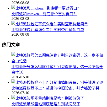
2026-08-08
比特派和imtoken，到底哪个更对胃口？
2026-08-08
比特派钱包汇率怎么看？实时查币价超简单
2026-08-08
热门文章
比特派账号怎么彻底注销？别只改密码，这一步不做全
白忙活
2026-07-10
比特派授权登不上？赶紧清掉旧设备，别等钱没了哭
2026-07-10
比特派波场能量站到底是啥？别被忽悠了