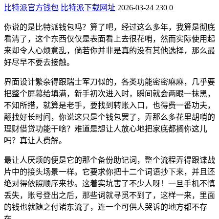
比特派官方钱包
比特派下载网址
2026-03-24
230
0
你说的是比特派钱包吗？算了吧，经过这么多年，我算是彻底
看清了，这个东西仅仅是表面看上去很花哨，然而实际使用起
来却令人心烦意乱，倘若你并非是真的没有其他选择，那么最
好尽早不要去接触。
界面设计繁杂得跟瑞士军刀似的，各类功能密密麻麻，几乎要
把整个屏幕给填满，新手初次进入时，瞬间就会两眼一抹黑，
不知所措，就算是老手，要找到转账入口，也得费一番功夫，
翻找好长时间，你说这只是个钱包罢了，弄那么多花里胡哨的
理财借贷功能干啥？难道是想让人放心地把家底都搁你这儿
吗？真让人费解。
最让人厌烦的便是它的那个备份助记词，整个流程弄得跟谍战
片中的接头场景一样。它要求你把十二个词语抄下来，并且还
绝对得依照顺序来抄。这着实坑害了不少人呀！一旦手机不慎
丢失，账号登出之后，那些词就寻觅不到了，这样一来，里面
的钱也就随之付诸东流了，连一个可供人哭诉的地方都不存
在。