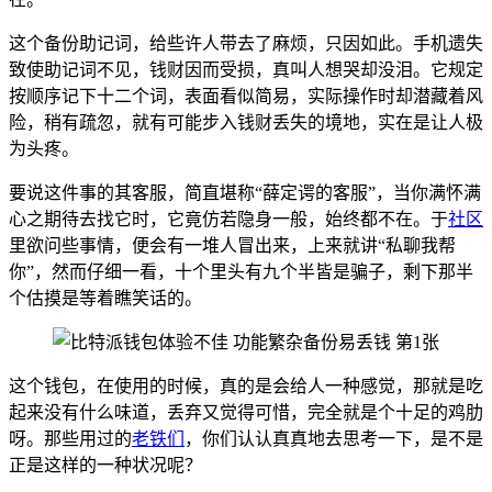
这个备份助记词，给些许人带去了麻烦，只因如此。手机遗失
致使助记词不见，钱财因而受损，真叫人想哭却没泪。它规定
按顺序记下十二个词，表面看似简易，实际操作时却潜藏着风
险，稍有疏忽，就有可能步入钱财丢失的境地，实在是让人极
为头疼。
要说这件事的其客服，简直堪称“薛定谔的客服”，当你满怀满
心之期待去找它时，它竟仿若隐身一般，始终都不在。于
社区
里欲问些事情，便会有一堆人冒出来，上来就讲“私聊我帮
你”，然而仔细一看，十个里头有九个半皆是骗子，剩下那半
个估摸是等着瞧笑话的。
这个钱包，在使用的时候，真的是会给人一种感觉，那就是吃
起来没有什么味道，丢弃又觉得可惜，完全就是个十足的鸡肋
呀。那些用过的
老铁们
，你们认认真真地去思考一下，是不是
正是这样的一种状况呢？