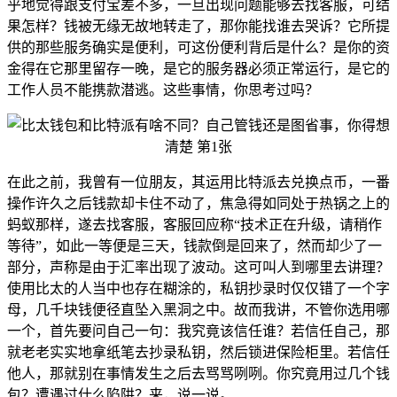
乎地觉得跟支付宝差不多，一旦出现问题能够去找客服，可结
果怎样？钱被无缘无故地转走了，那你能找谁去哭诉？它所提
供的那些服务确实是便利，可这份便利背后是什么？是你的资
金得在它那里留存一晚，是它的服务器必须正常运行，是它的
工作人员不能携款潜逃。这些事情，你思考过吗？
在此之前，我曾有一位朋友，其运用比特派去兑换点币，一番
操作许久之后钱款却卡住不动了，焦急得如同处于热锅之上的
蚂蚁那样，遂去找客服，客服回应称“技术正在升级，请稍作
等待”，如此一等便是三天，钱款倒是回来了，然而却少了一
部分，声称是由于汇率出现了波动。这可叫人到哪里去讲理？
使用比太的人当中也存在糊涂的，私钥抄录时仅仅错了一个字
母，几千块钱便径直坠入黑洞之中。故而我讲，不管你选用哪
一个，首先要问自己一句：我究竟该信任谁？若信任自己，那
就老老实实地拿纸笔去抄录私钥，然后锁进保险柜里。若信任
他人，那就别在事情发生之后去骂骂咧咧。你究竟用过几个钱
包？遭遇过什么陷阱？来，说一说。