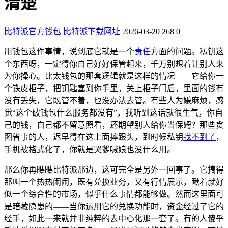
清楚
比特派官方钱包
比特派下载网址
2026-03-20
268
0
用钱包这件事情，说到底它就是一个
责任
方面的问题。私钥这
个东西呀，一定得你自己好好保管起来，千万别想着让别人来
为你操心。比太钱包的那套逻辑就是这样的情况——它给你一
个铁皮柜子，把钥匙塞到你手里，关上柜子门后，里面的钱有
没有丢失，它既管不着，也没办法去管。有些人为嫌麻烦，感
觉“这个破钱包什么服务都没有”，我听到这话就很生气，你自
己的钱，自己都不留意照看，还期望别人给你当保姆？那些贪
图省事的人，迟早得在这上面摔跟头，到时候私钥
找不到了
，
手机被格式化了，你就是哭爹喊娘也没什么用。
那么你再瞧瞧比特派那边，这可完全是另外一回事了。它搞得
那叫一个热热闹闹，既有兑换业务，又有行情展示，瞅着就好
似一个综合性的市场，似乎什么事情都能够做。然而这里面可
是暗藏隐患的——当你运用它的兑换功能时，资金经过了它的
经手，如此一来就并非纯粹的去中心化那一套了。有的人傻乎