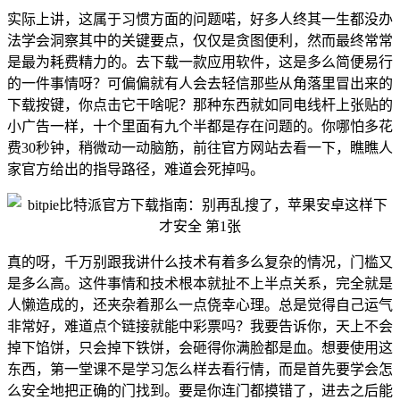
实际上讲，这属于习惯方面的问题喏，好多人终其一生都没办
法学会洞察其中的关键要点，仅仅是贪图便利，然而最终常常
是最为耗费精力的。去下载一款应用软件，这是多么简便易行
的一件事情呀？可偏偏就有人会去轻信那些从角落里冒出来的
下载按键，你点击它干啥呢？那种东西就如同电线杆上张贴的
小广告一样，十个里面有九个半都是存在问题的。你哪怕多花
费30秒钟，稍微动一动脑筋，前往官方网站去看一下，瞧瞧人
家官方给出的指导路径，难道会死掉吗。
真的呀，千万别跟我讲什么技术有着多么复杂的情况，门槛又
是多么高。这件事情和技术根本就扯不上半点关系，完全就是
人懒造成的，还夹杂着那么一点侥幸心理。总是觉得自己运气
非常好，难道点个链接就能中彩票吗？我要告诉你，天上不会
掉下馅饼，只会掉下铁饼，会砸得你满脸都是血。想要使用这
东西，第一堂课不是学习怎么样去看行情，而是首先要学会怎
么安全地把正确的门找到。要是你连门都摸错了，进去之后能