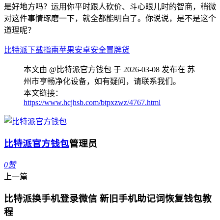
是好地方吗？运用你平时跟人砍价、斗心眼儿时的智商，稍微
对这件事情琢磨一下，就全都能明白了。你说说，是不是这个
道理呢？
比特派
下载指南
苹果安卓
安全
冒牌货
本文由 @比特派官方钱包 于 2026-03-08 发布在 苏
州市亨畅净化设备，如有疑问，请联系我们。
本文链接：
https://www.hcjhsb.com/btpxzwz/4767.html
比特派官方钱包
管理员
0
赞
上一篇
比特派换手机登录微信 新旧手机助记词恢复钱包教
程