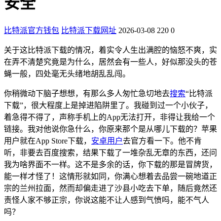
安全
比特派官方钱包
比特派下载网址
2026-03-08
220
0
关于这比特派下载的情况，着实令人生出满腔的恼怒不爽，实
在弄不清楚究竟是为什么，居然会有一些人，好似那没头的苍
蝇一般，四处毫无头绪地胡乱乱闯。
你稍微动下脑子想想，有那么多人匆忙急切地去
搜索
“比特派
下载”，很大程度上是掉进陷阱里了。我碰到过一个小伙子，
着急得不得了，声称手机上的App无法打开，非得让我给一个
链接。我对他说你急什么，你原来那个是从哪儿下载的？苹果
用户就在App Store下载，
安卓用户
去官方看一下。他不肯
听，非要去百度搜索，结果下载了一堆杂乱无章的东西，还问
我为啥界面不一样。这不是多余的话，你下载的那是冒牌货，
能一样才怪了！这情形就如同，你满心想着去品尝一碗地道正
宗的兰州拉面，然而却偏走进了沙县小吃去下单，随后竟然还
责怪人家不够正宗，你说这能不让人感到气愤吗，能不气人
吗？