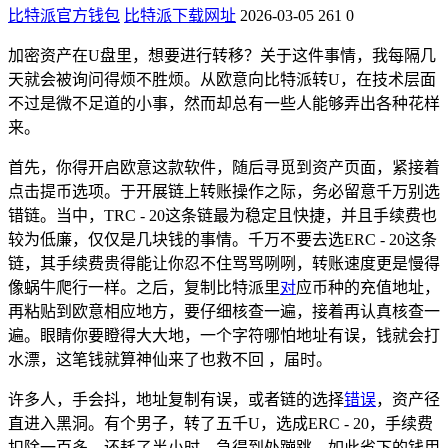
比特派官方钱包
比特派下载网址
2026-03-05
261
0
加密资产在U盘里，想要进行转移？关于这件事情，我每隔几
天就会被询问得烦不胜烦。从欧意向比特派转U，在技术层面
不过是微不足道的小事，然而却总有一些人能够弄出各种花样
来。
首先，你得开启欧意这款软件，随后寻觅到资产页面，紧接着
点击提币选项。于开展链上转账操作之际，务必留意千万别选
错链。当中，TRC - 20这条链最为稳定且快捷，并且手续费也
较为低廉，仅仅是几块钱的事情。千万不要去选ERC - 20这条
链，其手续费贵得能让你忍不住骂骂咧咧，转账速度更是慢得
像蜗牛爬行一样。之后，复制比特派里
对
应币种的充值地址，
再粘贴到欧意相应地方，要仔细核查一遍，接着再认真核查一
遍。眼睛你要瞪得大大地，一个字符哪怕地址有误，钱就会打
水漂，这笔钱就算神仙来了也救不回 ，届时。
许多人，手会抖，地址复制有误，或者链的选择
错误
，资产径
直进入黑洞。有个男子，转了五千U，选成ERC - 20，手续费
扣除一百多，还耗了半小时，急得到处蹦跳。如此省下的钱用