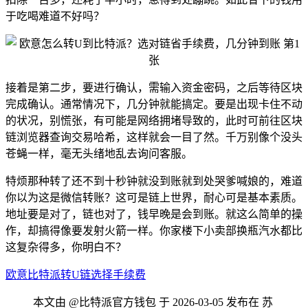
于吃喝难道不好吗？
接着是第二步，要进行确认，需输入资金密码，之后等待区块
完成确认。通常情况下，几分钟就能搞定。要是出现卡住不动
的状况，别慌张，有可能是网络拥堵导致的，此时可前往区块
链浏览器查询交易哈希，这样就会一目了然。千万别像个没头
苍蝇一样，毫无头绪地乱去询问客服。
特烦那种转了还不到十秒钟就没到账就到处哭爹喊娘的，难道
你以为这是微信转账？这可是链上世界，耐心可是基本素质。
地址要是对了，链也对了，钱早晚是会到账。就这么简单的操
作，却搞得像要发射火箭一样。你家楼下小卖部换瓶汽水都比
这复杂得多，你明白不？
欧意
比特派
转U
链选择
手续费
本文由 @比特派官方钱包 于 2026-03-05 发布在 苏