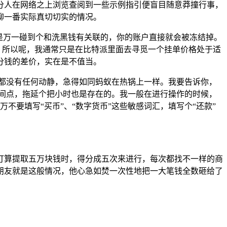
分人在网络之上浏览查阅到一些示例指引便盲目随意莽撞行事，
聊一番实际真切切实的情况。
是万一碰到个和洗黑钱有关联的，你的账户直接就会被冻结掉。
。所以呢，我通常只是在比特派里面去寻觅一个挂单价格处于适
分钱的差价，实在是不值当。
都没有任何动静，急得如同蚂蚁在热锅上一样。我要告诉你，
间点，拖延个把小时也是存在的。我一般在进行操作的时候，
万不要填写“买币”、“数字货币”这些敏感词汇，填写个“还款”
打算提取五万块钱时，得分成五次来进行，每次都找不一样的商
朋友就是这般情况，他心急如焚一次性地把一大笔钱全数砸给了