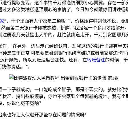
币进行提取变现，这个事情千万得谨慎细致小心翼翼。存在一部
遇过太多这类糟糕透顶烦心的事情了，今日如今就跟你们讲述畅
家
”，十个里面有九个都是二道贩子，价格压得特别低不说，要
，然而第二天银行卡即被冻结，折腾了我足足一个多月才给解开
刚注册没几天就挂出大单的，赶忙就绕道走开，千万别贪图那几
操作， 在另外一边显示已经确认可，却我这边的银行卡却有半天
分钟是属于正常 可是要是碰到银行系统有维护或者商家那边卡时
系统运行顺畅，所以到账速度会加快。还有，在
转账备注
的时候，千
找你谈话。 ”。
望一下子就成功，一口能吃成个胖子，那是不现实的。就好比你
了状况、搞出些麻烦事，你也不会落到全盘皆输的境地。我有个
殃，你说他冤不冤呐？
出来也好让大伙避开那些存在问题的情况呀！