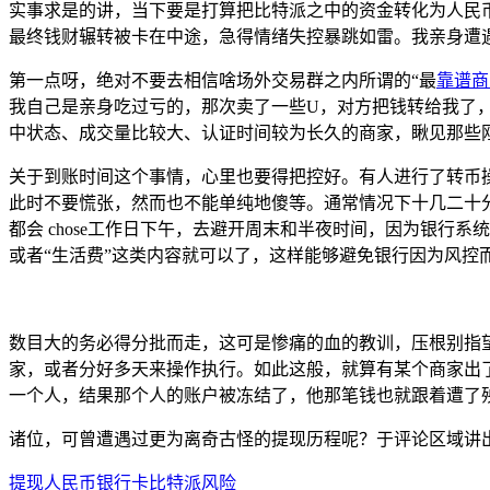
实事求是的讲，当下要是打算把比特派之中的资金转化为人民
最终钱财辗转被卡在中途，急得情绪失控暴跳如雷。我亲身遭
第一点呀，绝对不要去相信啥场外交易群之内所谓的“最
靠谱商
我自己是亲身吃过亏的，那次卖了一些U，对方把钱转给我了
中状态、成交量比较大、认证时间较为长久的商家，瞅见那些
关于到账时间这个事情，心里也要得把控好。有人进行了转币
此时不要慌张，然而也不能单纯地傻等。通常情况下十几二十
都会 chose工作日下午，去避开周末和半夜时间，因为银行
或者“生活费”这类内容就可以了，这样能够避免银行因为风控而
数目大的务必得分批而走，这可是惨痛的血的教训，压根别指
家，或者分好多天来操作执行。如此这般，就算有某个商家出
一个人，结果那个人的账户被冻结了，他那笔钱也就跟着遭了
诸位，可曾遭遇过更为离奇古怪的提现历程呢？于评论区域讲
提现
人民币
银行卡
比特派
风险