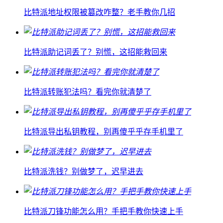
比特派地址权限被篡改咋整？老手教你几招
比特派助记词丢了？别慌，这招能救回来
比特派转账犯法吗？看完你就清楚了
比特派导出私钥教程，别再傻乎乎存手机里了
比特派洗钱？别做梦了，迟早进去
比特派刀锋功能怎么用？手把手教你快速上手