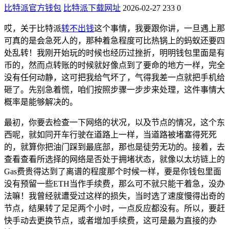
比特派官方钱包
比特派下载网址
2026-02-27
233
0
哎，关于比特派
转不出钱
这个事情，我要跟你讲，一旦遇上那
可真的是会急死人的，那种着急程度可比热锅上的蚂蚁还要四
处乱转！我刚开始玩的时候也经历过挫折，明明钱包里面是有
币的，然而点转账的时候就好像点到了要命的地方一样，完全
没有任何动静，这可把我给气坏了，气得我差一点就把手机给
砸了。先别急着慌，咱们按照步骤一步步来处理，这件事情大
概率是能够解决的。
最初，你要去检查一下网络的状况，以及节点的情况，这个东
西呢，就如同开车行驶在道路上一样，当道路被堵塞得死死
的，就算你把油门踩到最底部，那也是徒劳无功的。接着，去
查看查看所选择的网络是否处于拥堵状态，就像以太坊链上的
Gas费贵得达到了离谱的程度那个时候一样，要是你钱包里面
没有预留一些ETH当作手续费，那么可不就只能干着急，没办
法嘛！我曾经就遭受过这样的损失，当时选了速度慢得出奇的
节点，结果转了足足两个小时，一点反应都没有。所以，要赶
快手动去更换节点，或者增加手续费，这可是最为直接的办