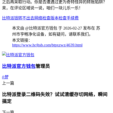
之后再采取行动。你是否遭遇过更为奇特怪异的转账陷阱？
来，在评论区域说一说，咱们一块儿乐一乐！
比特派
钱转不出去
网络检查
版本检查
手续费
本文由 @比特派官方钱包 于 2026-02-27 发布在 苏
州市亨畅净化设备，如有疑问，请联系我们。
本文链接：
https://www.hcjhsb.com/btpxzwz/4639.html
比特派官方钱包
管理员
0
赞
上一篇
比特派登录二维码失效？试试清缓存切网络，瞬间
搞定
下一篇