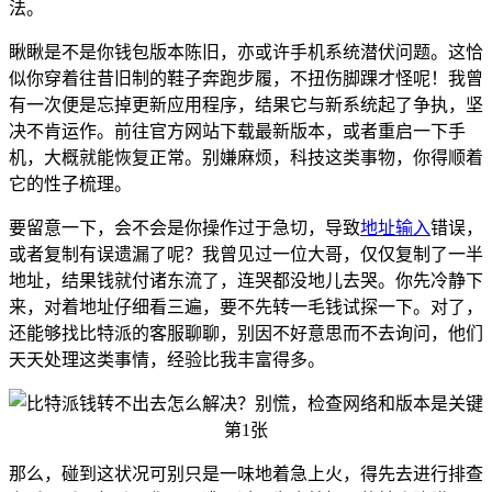
法。
瞅瞅是不是你钱包版本陈旧，亦或许手机系统潜伏问题。这恰
似你穿着往昔旧制的鞋子奔跑步履，不扭伤脚踝才怪呢！我曾
有一次便是忘掉更新应用程序，结果它与新系统起了争执，坚
决不肯运作。前往官方网站下载最新版本，或者重启一下手
机，大概就能恢复正常。别嫌麻烦，科技这类事物，你得顺着
它的性子梳理。
要留意一下，会不会是你操作过于急切，导致
地址输入
错误，
或者复制有误遗漏了呢？我曾见过一位大哥，仅仅复制了一半
地址，结果钱就付诸东流了，连哭都没地儿去哭。你先冷静下
来，对着地址仔细看三遍，要不先转一毛钱试探一下。对了，
还能够找比特派的客服聊聊，别因不好意思而不去询问，他们
天天处理这类事情，经验比我丰富得多。
那么，碰到这状况可别只是一味地着急上火，得先去进行排查