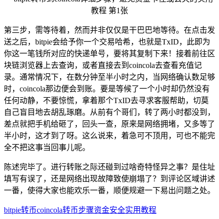
第三步，需等待着，然而并非仅仅是干巴巴地等待。在点击发
送之后，bitpie会给予你一个交易哈希，也就是TxID，此即为
你这一笔钱所对应的快递单号，要将其复制下来！接着前往区
块链浏览器上去查询，或者直接去到coincola去查看充值记
录。通常情况下，在数分钟至半小时之内，当网络确认数足够
时，coincola那边便会到账。要是等候了一个小时却仍然没有
任何动静，不要惊慌，拿着那个TxID去寻求客服帮助，切莫
自己盲目地去胡乱琢磨。从前有个哥们，转了两小时都没到，
差点就把手机给砸了，回头一查，原来是网络拥堵，又多等了
半小时，这才到了呀。这么说来，着急可不顶用，可也不能完
全不把这事当回事儿呢。
陈述完毕了。进行转账之际还碰到过啥奇特怪异之事？是住址
填写有误了，还是网络出现故障致使崩塌了？到评论区域讲述
一番，使得大家也能欢乐一番，顺便规避一下易出问题之处。
bitpie转币
coincola
转币步骤
资金安全
实用教程