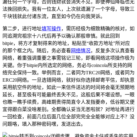
漏任何一个字母，否则钱财就会消失不见，即便神仙降临也无
法挽回损失。我有一位友人，上次就遗漏了一个字母，导致三
千块钱就此付诸东流，直至如今仍在向我哭诉。
第二步，进行地址
填写操作
，需历经极为细致精确的核对，如
同追溯完祖宗十八代后再予以确认那般审慎。就此回到
bitpie，将方才复制得来的地址，粘贴至“收款方地址”所对应
的那个框之内。随后，务必查看
网络情况
，反复多次认真查看
网络，着重强调重要之事需铭记三轮，即看网络这项操作极为
关键。你于bitpie内所选定的网络，务必与coincola所支持的网
络完全保持一致。举例而言，二者同为TRC20网络，或者同为
ERC20网络。一旦选错网络，就好似你选择邮寄平信，却执意
采用航空件的地址，如此一来信件送达的时间将会毫无预期地
延长，甚至极有可能最终丢失不见，这般后果不堪设想。一眼
也瞧一瞧手续费，高峰期贵得简直令人发指要命，低谷期又便
宜得跟白菜没啥差别。全都确认妥当无恙啦就？对地址再进行
一回检查，前面几位后面几位全部完完全全能够对应上不？没
问题咯，填入那种密码嘿，发送出去。