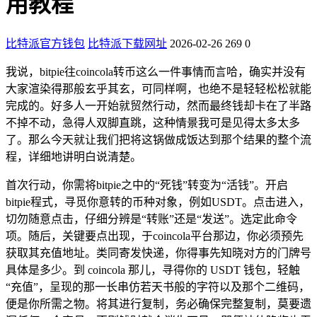
用教程
比特派官方钱包
比特派下载网址
2026-02-26
269
0
我说，bitpie往coincola转币这么一件事情而言哈，确实并没有
大家渲染得那般玄乎其玄，可同样啊，也绝不是轻轻松松就能
完成的。好多人一开始就贸然行动，然而最终钱却卡在了半路
不掉不动，急得人双脚直跳，这种情景我可是见得太多太多
了。那么今天就让我们把将这锅做成饭达到那个结果的整个流
程，详细地讲明白说清楚。
首次行动，你需将bitpie之中的“死钱”转变为“活钱”。开启
bitpie程式，寻觅你意转的币种对象，例如USDT。点击进入，
切勿随意点击，仔细分辨是“转账”还是“发送”。选定此命令
项。随后，关键要点出现，于coincola平台那边，你必须预先
获取其充值地址。类同寄发快递，你得事先知晓对方的门牌号
具体是多少。到 coincola 那儿，寻得你的 USDT 钱包，轻触
“充值”，呈现的那一长串仿若天书般的字符以及那个二维码，
便是你所需之物。将其进行复制，务必确保完整复制，莫要遗