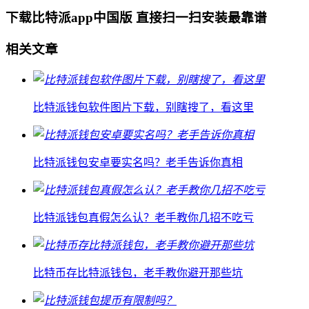
下载比特派app中国版 直接扫一扫安装最靠谱
相关文章
比特派钱包软件图片下载，别瞎搜了，看这里
比特派钱包安卓要实名吗？老手告诉你真相
比特派钱包真假怎么认？老手教你几招不吃亏
比特币存比特派钱包，老手教你避开那些坑