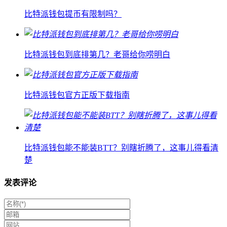
比特派钱包提币有限制吗？
比特派钱包到底排第几？老哥给你唠明白
比特派钱包官方正版下载指南
比特派钱包能不能装BTT？别瞎折腾了，这事儿得看清
楚
发表评论