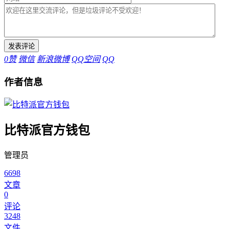
0
赞
微信
新浪微博
QQ空间
QQ
作者信息
比特派官方钱包
管理员
6698
文章
0
评论
3248
文件