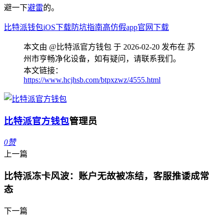
避一下
避雷
的。
比特派钱包
iOS下载
防坑指南
高仿假app
官网下载
本文由 @比特派官方钱包 于 2026-02-20 发布在 苏
州市亨畅净化设备，如有疑问，请联系我们。
本文链接：
https://www.hcjhsb.com/btpxzwz/4555.html
比特派官方钱包
管理员
0
赞
上一篇
比特派冻卡风波：账户无故被冻结，客服推诿成常
态
下一篇