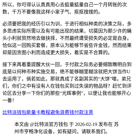
所以，你可得认认真真用心去掂量掂量自己一个月转账的次
数，千万不要像我这样小家子气、抠抠搜搜的。
必须要把我的经历引以为训，于进行相似种类的决策之际，多
多思虑实际所需以及有可能出现的结果，切莫因为那少许的蝇
头小利就贸然地去做抉择，不然最终遭受损失的必定是自身。
恰似这一回购买套餐，原本认为能够节省些许金钱，然而结果
却是因贪图小利而造成更大损失，着实是不合算的。
接下来再着重提醒大伙一回，于付款之际务必要细致瞧明白到
底是以何种币种实施交易，绝不能够糊里糊涂就把大饼当作U
去运用了，倘若如此，那就真成了名副其实的“大饼”喽。弟兄
们，你们之中有没有人在钱包买到过失误的物品呀？赶忙到评
论区去分享一下你们的那些“光辉事例”，以便让我也能够开心
一番！
比特派钱包
能量卡
教程
避免浪费钱
付款注意
本文由 @比特派官方钱包 于 2026-02-19 发布在 苏
州市亨畅净化设备，如有疑问，请联系我们。