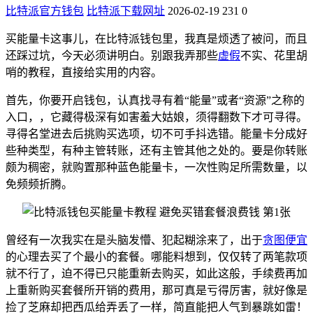
比特派官方钱包
比特派下载网址
2026-02-19
231
0
买能量卡这事儿，在比特派钱包里，我真是烦透了被问，而且
还踩过坑，今天必须讲明白。别跟我弄那些
虚假
不实、花里胡
哨的教程，直接给实用的内容。
首先，你要开启钱包，认真找寻有着“能量”或者“资源”之称的
入口，，它藏得极深有如害羞大姑娘，须得翻数下才可寻得。
寻得名堂进去后挑购买选项，切不可手抖选错。能量卡分成好
些种类型，有种主管转账，还有主管其他之处的。要是你转账
颇为稠密，就购置那种蓝色能量卡，一次性购足所需数量，以
免频频折腾。
曾经有一次我实在是头脑发懵、犯起糊涂来了，出于
贪图便宜
的心理去买了个最小的套餐。哪能料想到，仅仅转了两笔款项
就不行了，迫不得已只能重新去购买，如此这般，手续费再加
上重新购买套餐所开销的费用，那可真是亏得厉害，就好像是
捡了芝麻却把西瓜给弄丢了一样，简直能把人气到暴跳如雷！