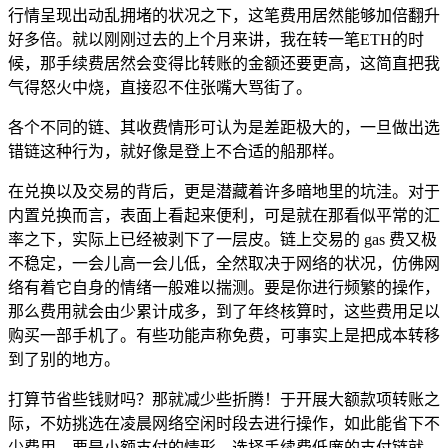
行情呈现出动乱拥堵的状况之下，这笔费用居然能够加倍翻升
好多倍。就以刚刚过去的上个月来讲，我在转一笔ETH的时
候，那手续费居然会变得比转账的金额还要更高，这简直把我
气得怒火中烧，直接忍不住张嘴大骂街了。
各个不同的链、其收费情形可认为是差距极大的，一旦做出选
错链这种行为，就好像是登上不合适的船那样。
在兑换以及交易的背后，更是潜藏着许多暗地里的坑洼。对于
内置兑换而言，表面上看起来便利，可是就在那看似平常的汇
率之下，实际上已经被剥下了一层皮。链上交易的 gas 费又极
不稳定，一会儿高一会儿低，全然取决于网络的状况，仿佛网
络有着它自身的情绪一般难以揣测。要是你进行频繁的操作，
那么费用就会由少累计成多，到了年终核算时，这些费用足以
购买一部手机了。有些功能声称免费，可事实上是把成本转移
到了别的地方。
打算节省些钱财吗？那就减少些折腾！于开展大额款项转账之
际，不妨挑选在凌晨网络空闲时段去进行操作，如此能省下不
少费用。要是小额支付的情形，选择手续费低廉的支付链就