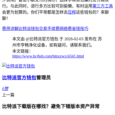
行。与此同时，进行多方比较可别偷懒，有时运用
第三方工具
会更为划算的。你们平常都是怎样去
压榨
这些钱包的？来聊
聊！
费用详解
比特派钱包
交易手续费
网络费
省钱技巧
本文由 @比特派官方钱包 于 2026-02-03 发布在 苏
州市亨畅净化设备，如有疑问，请联系我们。
本文链接：
https://www.hcjhsb.com/btpxzwz/4341.html
比特派官方钱包
管理员
0
赞
上一篇
比特派下载版在哪找？避免下错版本资产异常