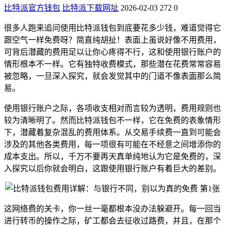
比特派官方钱包
比特派下载网址
2026-02-03
272
0
很多人跑来追问使用比特派钱包到底要花多少钱，难道觉得它
跟空气一样免费呀？简直纯胡扯！表面上虽说好像不用费用，
可背后潜藏的费用足以让你心疼得不行，这和使用银行账户的
情形根本不一样。它有独特收费模式，那些潜在花费常常容易
被忽略，一旦深入探究，就会发觉其中的门道不像表面那么简
易。
使用银行账户之际，各项收支相对而言较为透明，费用规则也
较为清晰明了。然而比特派钱包不一样，它在免费的表象情形
下，潜藏着复杂混乱的费用体系。从交易手续费一直到可能会
涉及的其他各类费用，每一项很有可能在不经意之间增添你的
成本支出。所以，千万不要再天真单纯地认为它是免费的，深
入探究以后你就会明白，这跟使用银行账户有着巨大的差别。
这网络费的关卡，你一丝一毫都根本没办法躲避开。每一回当
进行转币的操作之际，矿工都会去征收过路费，并且，在那个