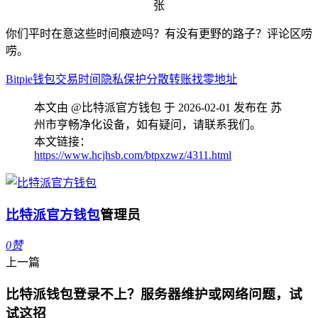
你们平时在意这些时间痕迹吗？有没有更野的路子？评论区唠
唠。
Bitpie钱包
交易时间
隐私保护
分散转账
找零地址
本文由 @比特派官方钱包 于 2026-02-01 发布在 苏
州市亨畅净化设备，如有疑问，请联系我们。
本文链接：
https://www.hcjhsb.com/btpxzwz/4311.html
比特派官方钱包
管理员
0
赞
上一篇
比特派钱包登录不上？服务器维护或网络问题，试
试这招