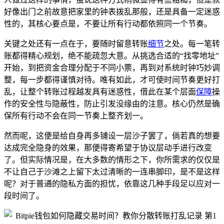
好像出门之前故意把家里的钟表拨乱那般，还是具备一定迷惑
性的，其核心要点是，不要让所有行动都依照同一个节奏。
关键之处还有一点在于，要随时留意转账
细节
之处。每一笔转
账都得精心规划，绝不能疏忽大意。从挑选合适的“找零地址”
开始，到把资金合理分配于不同小票，再到对系统时钟巧妙调
整，每一步都得谨慎对待。唯有如此，才可使时间节奏更好打
乱，让整个转账过程越发具有迷惑性，借此在某个层面
保障
操
作的安全性与隐蔽性，防止引发没缘由的注意。核心仍然是确
保所有行动不会在同一节奏上整齐划一。
然而呢，这便是给自身再多铺设一层沙子罢了，倘若真的想要
达成完全隐身的效果，那便得寄希望于协议层动手进行改变
了。但实际情况是，在大多数的情形之下，你所需求的仅仅是
不让自己于沙滩之上留下太过清晰的一连串脚印，是不是这样
呢？对于普通的隐私方面的担忧，依靠这几种手段足以应对一
段时间了。