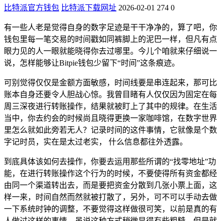
比特派官方钱包
比特派下载网址
2026-02-01
274
0
有一些人老是觉得自身的数字足迹是干干净净的，算了吧，你
钱包里每一笔交易的时间戳如同裤脚上的泥巴一样，但凡有点
眼力见的人一眼就能晓得你去过哪里。今儿个咱就来仔细说一
说，怎样能够让Bitpie钱包少留下“时间”这条痕迹。
可别觉得仅仅是金额方面敏感，时间线要是串连起来，那可比
账本自身还要令人胆战心惊。我曾目睹有人仅仅因为固定在每
周三深夜进行转账操作，结果就被盯上了其中的规律。在生活
当中，你去约会的时候尚且晓得更换一家咖啡馆，在数字世界
里怎么就如此旁若无人？记录时间的这件事情，它就像是个数
字记时员，实在是太过老实， 什么信息都往外透露。
到底具体该如何去操作，你要去运用那些所谓的“找零地址”功
能，在进行转账操作这个行为的时候，不要使得所有资金都经
由同一个渠道转出去，而是要把资金分散到几张小票上面，这
样一来，时间自然而然就被打散了，另外，可不可以手动去做
一下系统时钟的调整，不要觉得这样做很可笑，以前是真的有
人做过这样的事情，虽说这种方式稍微显得有些粗糙，但是就