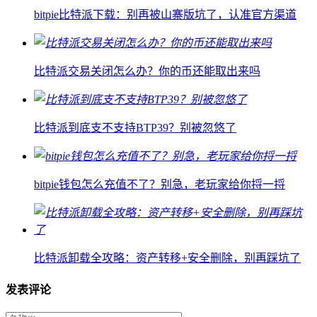
bitpie比特派下载：别再被山寨版坑了，认准官方渠道
比特派交易关闭怎么办？你的币还能取出来吗
比特派到底支不支持BTP39？别被忽悠了
bitpie钱包怎么充值不了？别急，老玩家给你捋一捋
比特派卸载全攻略：资产转移+安全删除，别再踩坑了
发表评论