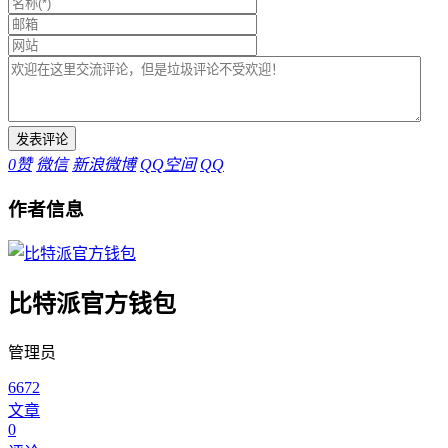
0
赞
微信
新浪微博
QQ空间
QQ
作者信息
比特派官方钱包
管理员
6672
文章
0