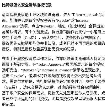
比特派怎么安全清除授权记录
清除授权要借助上述区块链浏览器，进入“Token Approvals”页
面，能清楚见到每个授权旁设有“Revoke”或“Increase
Allowance”选项，点击“Revoke”，钱包（如比特派）会弹出交
易确认请求，有个关键要点，执行撤销操作要支付一小笔链上
交易手续费（Gas费），确认交易后，该条授权就被解除了。
提议优先去撤销那些你并非知晓、或者已然不再运用的项目的
授权，特别是授权数量展现出无穷大的记录。
在着手开展授权清除动作之际，依靠区块链浏览器踏入特定页
面属于基础步骤，在“Token Approvals”页面所展示的每个授权
选项旁边，“Revoke”与“Increase Allowance”清晰地呈现出来，
点击“Revoke”，诸如比特派这类的钱包将会弹出交易确认请
求，需要留意的是，执行撤销操作必定要支付链上交易手续费
（Gas费），达成交易确认之后，对应的授权就会被解除掉。
基于账户安全的保障需求，提议优先处置那些你未曾熟悉、或
者已然停止运用的项目授权，尤其是授权数量呈现无限大状态
的记录。