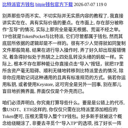
比特派官方钱包
bitpie钱包官方下载
2026-07-07
119
0
别弄那些华而不实、不切实际并无实质内容的教程了, 我直接
讲实实在在、具有实际价值的要点。在市面上, 存在部分被称
作“互导”的情况, 实际上那完全是毫无根据、荒诞不经之举。
TP也就是TokenPocket与比特派, 它们尽管都属于钱包, 然而其
底层所依据的逻辑却是不一样的。很有不少人觉得就如同复制
文件那般简易, 结果在进行导入操作时, 弄了好久却出现报错情
况, 着急得好似处于热锅之上四处乱转没头绪的蚂蚁一样。实
际上, 根本不存在那种能让你直接点击“导入”按钮，就把TP里
所含资产毫无阻碍、顺利无缝地转移到比特派里去的情况, 除
非你应用助记词这种通用的且具有标准规范的方式。倘若你运
用私钥, 或者使用Keystore, 这可完全是另外一回事, 别在那儿
盲目地折腾界面, 界面仅仅是个外壳而已。
咱们必须弄明白, 你究竟打算导些什么。要是是公链上的代币,
像USDT、ETH这样的, 你仅仅只需在比特派里添加相应的
Token便可, 压根无需导入整个TP钱包。好多新手就被这个概
念给绕糊涂了, 非要去寻觅个“导入TP”的选项, 找了好长一阵