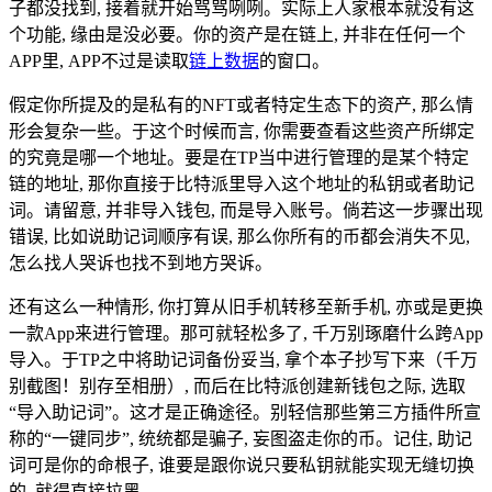
子都没找到, 接着就开始骂骂咧咧。实际上人家根本就没有这
个功能, 缘由是没必要。你的资产是在链上, 并非在任何一个
APP里, APP不过是读取
链上数据
的窗口。
假定你所提及的是私有的NFT或者特定生态下的资产, 那么情
形会复杂一些。于这个时候而言, 你需要查看这些资产所绑定
的究竟是哪一个地址。要是在TP当中进行管理的是某个特定
链的地址, 那你直接于比特派里导入这个地址的私钥或者助记
词。请留意, 并非导入钱包, 而是导入账号。倘若这一步骤出现
错误, 比如说助记词顺序有误, 那么你所有的币都会消失不见,
怎么找人哭诉也找不到地方哭诉。
还有这么一种情形, 你打算从旧手机转移至新手机, 亦或是更换
一款App来进行管理。那可就轻松多了, 千万别琢磨什么跨App
导入。于TP之中将助记词备份妥当, 拿个本子抄写下来（千万
别截图！别存至相册）, 而后在比特派创建新钱包之际, 选取
“导入助记词”。这才是正确途径。别轻信那些第三方插件所宣
称的“一键同步”, 统统都是骗子, 妄图盗走你的币。记住, 助记
词可是你的命根子, 谁要是跟你说只要私钥就能实现无缝切换
的, 就得直接拉黑。