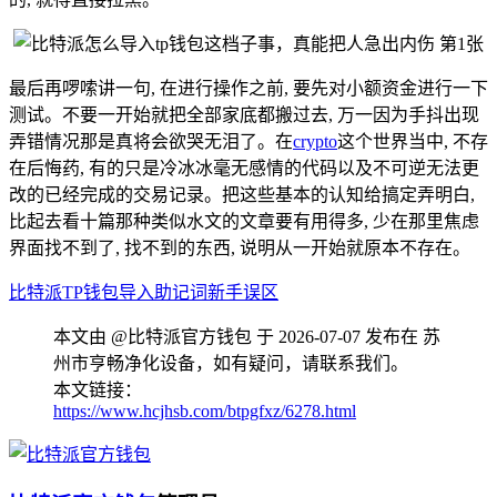
最后再啰嗦讲一句, 在进行操作之前, 要先对小额资金进行一下
测试。不要一开始就把全部家底都搬过去, 万一因为手抖出现
弄错情况那是真将会欲哭无泪了。在
crypto
这个世界当中, 不存
在后悔药, 有的只是冷冰冰毫无感情的代码以及不可逆无法更
改的已经完成的交易记录。把这些基本的认知给搞定弄明白,
比起去看十篇那种类似水文的文章要有用得多, 少在那里焦虑
界面找不到了, 找不到的东西, 说明从一开始就原本不存在。
比特派
TP钱包
导入
助记词
新手误区
本文由 @比特派官方钱包 于 2026-07-07 发布在 苏
州市亨畅净化设备，如有疑问，请联系我们。
本文链接：
https://www.hcjhsb.com/btpgfxz/6278.html