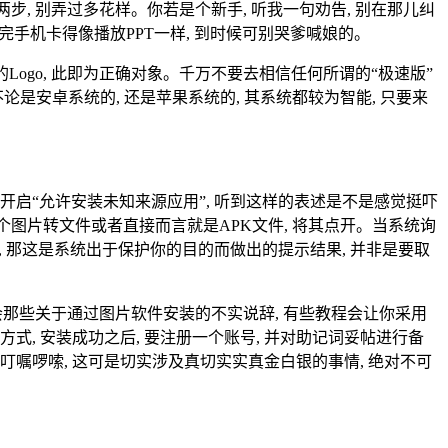
步, 别弄过多花样。你若是个新手, 听我一句劝告, 别在那儿纠
装完手机卡得像播放PPT一样, 到时候可别哭爹喊娘的。
志的Logo, 此即为正确对象。千万不要去相信任何所谓的“极速版”
不论是安卓系统的, 还是苹果系统的, 其系统都较为智能, 只要来
中开启“允许安装未知来源应用”, 听到这样的表述是不是感觉挺吓
个图片转文件或者直接而言就是APK文件, 将其点开。当系统询
, 那这是系统出于保护你的目的而做出的提示结果, 并非是要取
不要去理会那些关于通过图片软件安装的不实说辞, 有些教程会让你采用
式, 安装成功之后, 要注册一个账号, 并对助记词妥帖进行备
复叮嘱啰嗦, 这可是切实涉及真切实实真金白银的事情, 绝对不可