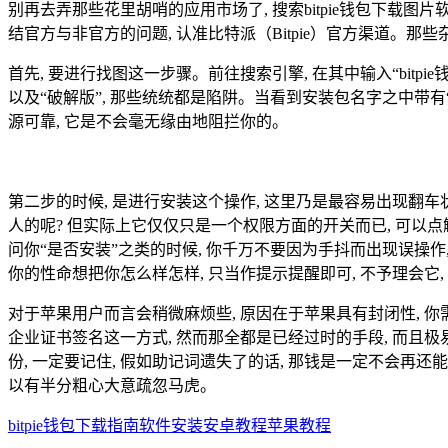
别再去弄那些花里胡哨的应用市场了, 搜索bitpie钱包下载图
结官方与非官方的问题, 认准比特派（Bitpie）官方渠道。那
首先, 要进行找图这一步骤。前往搜索引擎, 在其中输入“bitp
以及“破解版”, 那些统统都是陷阱。当看到安装包名字之中带有“A
源可靠, 它是不会毫无缘由地阻拦你的。
第二步的时候, 是进行安装这个操作, 这里乃是最容易出现翻
人的呢? 但实际上它仅仅只是一个权限方面的开关而已, 可以点
问你“是否安装”之类的时候, 你千万不要因为手抖而出现误操作
你的性命想把你怎么样怎样, 只当作提示提醒即可, 不予理会它
对于苹果用户而言会稍微麻烦些, 原因在于苹果具有封闭性, 你需要前
企业证书签名这一方式, 然而那全都是已经过时的手段, 而且极
份, 一定要记住, 假如助记词遗失了的话, 那钱是一定不会再还
以有半分粗心大意疏忽马虎。
bitpie钱包
下载指南
软件安装
安卓教程
苹果教程