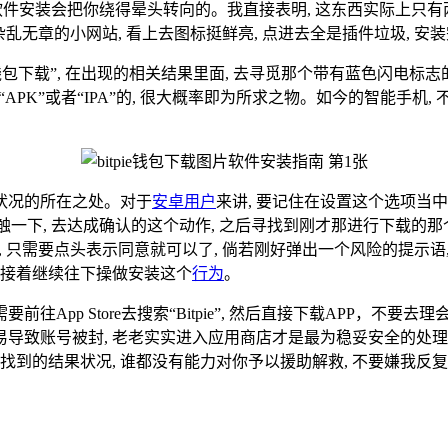
片软件安装会把你绕得晕头转向的。我直接表明, 这东西实际上只有两
些杂乱无章的小网站, 看上去图标挺鲜亮, 点进去全是插件垃圾, 安
ie钱包下载”, 在出现的相关结果里面, 去寻觅那个带有蓝色闪电标
PK”或者“IPA”的, 很大概率即为所求之物。如今的智能手机, 
车状况的所在之处。对于
安卓用户
来讲, 要记住在设置这个选项当
触一下, 去达成确认的这个动作, 之后寻找到刚才那进行下载的那
, 只需要点头表示同意就可以了, 倘若刚好弹出一个风险的提示语
, 接着继续往下操做安装这个
行为
。
往App Store去搜索“Bitpie”, 然后直接下载APP，
易导致账号被封, 老老实实进入应用商店才是最为稳妥安全的处理方
能找到的结果状况, 谁都没有能力对你予以援助解救, 不要嫌我反