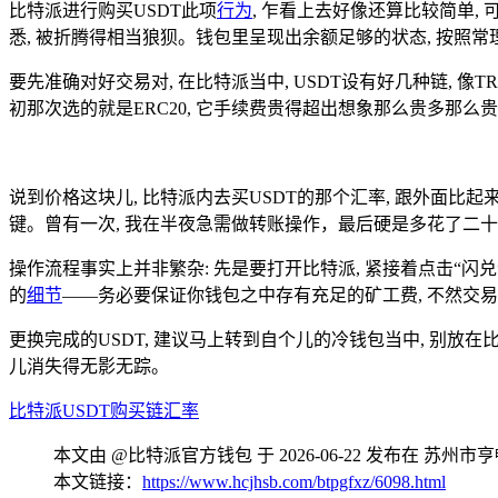
比特派进行购买USDT此项
行为
, 乍看上去好像还算比较简单,
悉, 被折腾得相当狼狈。钱包里呈现出余额足够的状态, 按照
要先准确对好交易对, 在比特派当中, USDT设有好几种链, 像T
初那次选的就是ERC20, 它手续费贵得超出想象那么贵多那
说到价格这块儿, 比特派内去买USDT的那个汇率, 跟外面比
键。曾有一次, 我在半夜急需做转账操作，最后硬是多花了二十块
操作流程事实上并非繁杂: 先是要打开比特派, 紧接着点击“闪
的
细节
——务必要保证你钱包之中存有充足的矿工费, 不然交易
更换完成的USDT, 建议马上转到自个儿的冷钱包当中, 别
儿消失得无影无踪。
比特派
USDT
购买
链
汇率
本文由 @比特派官方钱包 于 2026-06-22 发布在 
本文链接：
https://www.hcjhsb.com/btpgfxz/6098.html