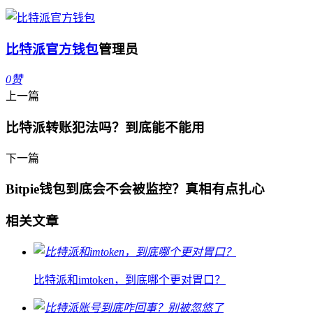
比特派官方钱包
管理员
0
赞
上一篇
比特派转账犯法吗？到底能不能用
下一篇
Bitpie钱包到底会不会被监控？真相有点扎心
相关文章
比特派和imtoken，到底哪个更对胃口？