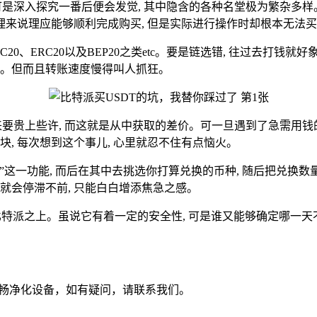
 可是深入探究一番后便会发觉, 其中隐含的各种名堂极为繁杂多
常理来说理应能够顺利完成购买, 但是实际进行操作时却根本无法
RC20、ERC20以及BEP20之类etc。要是链选错, 往过去打
么贵。但而且转账速度慢得叫人抓狂。
起来要贵上些许, 而这就是从中获取的差价。可一旦遇到了急需用钱
, 每次想到这个事儿, 心里就忍不住有点恼火。
兑”这一功能, 而后在其中去挑选你打算兑换的币种, 随后把兑换数
就会停滞不前, 只能白白增添焦急之感。
放在比特派之上。虽说它有着一定的安全性, 可是谁又能够确定哪一
苏州市亨畅净化设备，如有疑问，请联系我们。