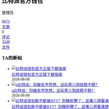
比特派官方钱包
管理员
6672
文章
0
评论
3248
文件
TA的新帖
比特派钱包官方正版下载指南
2026-08-08
n比特派：别被名字忽悠，这玩意儿到底稳不稳？
2026-08-08
比特派钱包能不能装BTT？别瞎折腾了，这事儿得看清楚