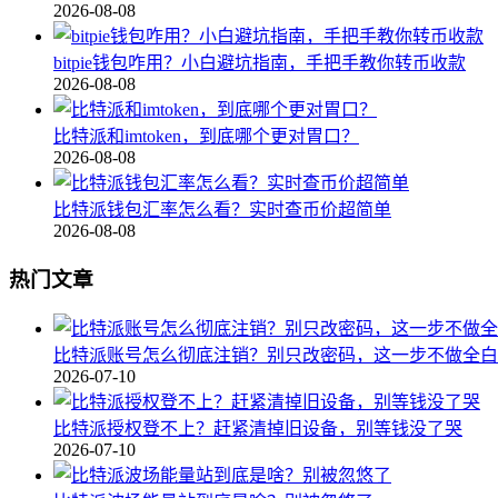
2026-08-08
bitpie钱包咋用？小白避坑指南，手把手教你转币收款
2026-08-08
比特派和imtoken，到底哪个更对胃口？
2026-08-08
比特派钱包汇率怎么看？实时查币价超简单
2026-08-08
热门文章
比特派账号怎么彻底注销？别只改密码，这一步不做全白
2026-07-10
比特派授权登不上？赶紧清掉旧设备，别等钱没了哭
2026-07-10