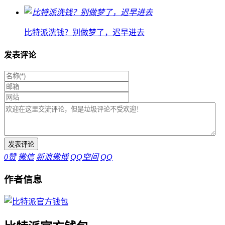
比特派洗钱？别做梦了，迟早进去
发表评论
0
赞
微信
新浪微博
QQ空间
QQ
作者信息