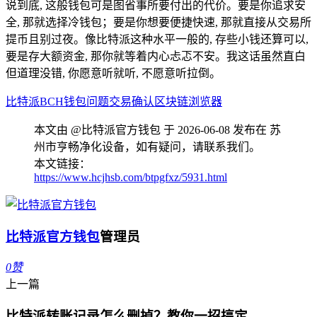
说到底, 这般钱包可是图省事所要付出的代价。要是你追求安
全, 那就选择冷钱包；要是你想要便捷快速, 那就直接从交易所
提币且别过夜。像比特派这种水平一般的, 存些小钱还算可以,
要是存大额资金, 那你就等着内心忐忑不安。我这话虽然直白
但道理没错, 你愿意听就听, 不愿意听拉倒。
比特派
BCH
钱包问题
交易确认
区块链浏览器
本文由 @比特派官方钱包 于 2026-06-08 发布在 苏
州市亨畅净化设备，如有疑问，请联系我们。
本文链接：
https://www.hcjhsb.com/btpgfxz/5931.html
比特派官方钱包
管理员
0
赞
上一篇
比特派转账记录怎么删掉？教你一招搞定