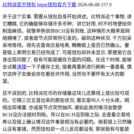
比特派官方钱包
bitpie钱包官方下载
2026-06-08
157
0
关于这个实事, 需要从钱包自身开始讲述。比特派这个事物, 讲
它糟糕, 它的确能够存储许多币种；讲它好用, 时不时地便给你
制造麻烦。就像举例说你BCH没有到账, 这种情形大概率是网
络拥堵了, 或者是节点异常所引发的。碰到这种状况, 千万别呆
呆地等待。得先去查询交易哈希, 瞧瞧链上是否已然确认。要
是链上表明交易已经完成了, 可是钱包却并未显示, 那便是它自
身出现问题了, 极有可能是缓存方面的问题。在这个时候, 能够
去试着
清理
一下子缓存之处, 接着再重新进行刷新一番查看, 偶
尔这样子去做会存在着些许作用, 当然也不要怀有太大的期
望。
且不说别的, 比特派在币的存储量这块儿还算得上是比较可观
的。它隔三岔五冒出来的那些状况, 着实是叫人十分头疼。网
络出现堵塞, 亦或是节点突然抽风, 诸如此类的情况会致使
BCH没办法按时到账。所以在BCH没到账之际, 去查看交易哈
希以及链上确认情况这件事是相当有必要的。倘若链上已然确
认没有差错，然而钱包却一点儿反应都没有, 那就极有可能是