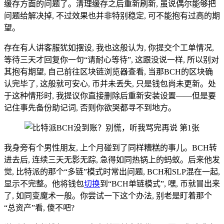
缓存方面的问题了。清理缓存之后重新刷新, 虽说偶尔能够把
问题给解决掉, 不过效果也并非特别稳定, 可不能抱有过高的期
望。
存在有人讲客服犹如摆设, 我也这般认为, 你提交个工单情况,
等待三天才回复你一句“请耐心等待”, 这跟没说一样, 所以别对
其抱有期望, 自己前往区块链浏览器查看, 当那BCH的区块确
认完毕了, 这般就可安心, 币并未丢失, 只是钱包尚未更新。处
于这种情形时, 我提议你直接删除后重新安装设置——但是要
记住事先备份助记词, 否则你欲哭都寻不到地方。
我身旁有个男性朋友, 上个月碰到了同样糟糕的事儿。BCH转
进去后, 连续三天无影无踪, 急得如同热锅上的蚂蚁。后来他发
觉, 比特派的那个“多链”模式时常出问题, BCH和SLP混在一起,
显示不完整。他将钱包
切换
到“BCH单链模式”, 嘿, 币就冒出来
了, 如同变魔术一般。你尝试一下这个办法, 别老是盯着那个
“总资产”看, 傻不吧?