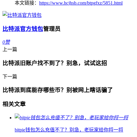
本文链接：
https://www.hcjhsb.com/btpgfxz/5851.html
比特派官方钱包
管理员
0
赞
上一篇
比特派旧账户找不到了？别急，试试这招
下一篇
比特派到底能存哪些币？别被网上瞎话骗了
相关文章
bitpie钱包怎么充值不了？别急，老玩家给你捋一捋