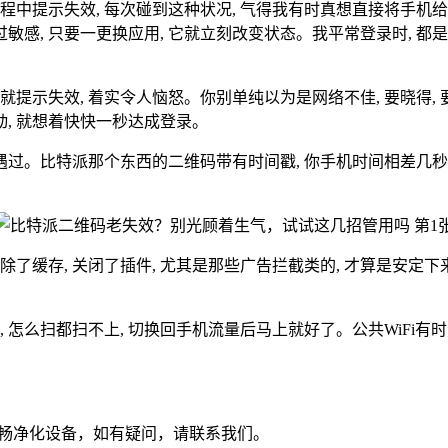
程中提示失效, 每次碰到这种状况, 气得我有时真想直接将手机
过敏感, 只要一更换应用, 它就立刻改变状态。我平常登录时, 都
提示失效, 着实令人恼怒。你别单纯以为是网络不佳, 要晓得, 
动, 就想着快快一秒达成登录。
遇过。比特派那个东西的二维码带有时间戳, 你手机时间相差几秒,
了缓存, 关闭了插件, 尤其是那些广告拦截类的, 才算是安定下
 怎么扫都扫不上, 切换回手机流量后马上就好了。公共WiFi
苏州市亨畅净化设备，如有疑问，请联系我们。