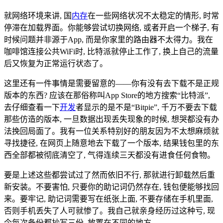
就网络环境来讲, 国
内存
在一些网络状况不太稳定的情形, 时常
停滞在加载界面。你能够尝试切换网络, 或者开启一个梯子, 有
时候问题并非源于App, 而是你家里的路由器不太得力。我在
咖啡馆连接公共WiFi时, 比特派就停止工作了, 换上自己的流量
后又恢复为正常运行状态了。
这里还有一件事情是需要留意的——你有没有去下载不是正规
版本的东西? 应该在那俗称叫App Store的地方搜索“比特派”,
去仔细查看一下
开发
者显示的是不是“Bitpie”, 千万不要去下载
那些仿造的版本, 一旦数据出现丢失现象的时候, 想哭都没有办
法挽回局面了。我有一位关系特别好的朋友因为不太想麻烦就
寻找捷径, 在网页上随意地去下载了一个版本, 结果钱包里的东
西全部都被彻底清空了, 气得连续三天都没有进食任何食物。
要是上述这些都尝试过了然而依旧不行, 那就进行卸载然后重
新安装。不要害怕, 只要你的助记词仍然存在, 钱包便能够找回
来。要牢记, 助记词需要写在纸张上面, 不要存储在手机里面,
否则手机丢失了人可就惨了。我自己就亲身经历过这种亏, 现
今每次备份都抄写三份, 放置在不同的地方。