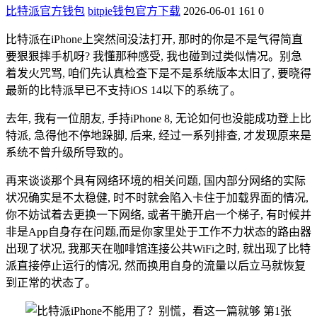
比特派官方钱包
bitpie钱包官方下载
2026-06-01
161
0
比特派在iPhone上突然间没法打开, 那时的你是不是气得简直
要狠狠摔手机呀? 我懂那种感受, 我也碰到过类似情况。别急
着发火咒骂, 咱们先认真检查下是不是系统版本太旧了, 要晓得
最新的比特派早已不支持iOS 14以下的系统了。
去年, 我有一位朋友, 手持iPhone 8, 无论如何也没能成功登上比
特派, 急得他不停地跺脚, 后来, 经过一系列排查, 才发现原来是
系统不曾升级所导致的。
再来谈谈那个具有网络环境的相关问题, 国内部分网络的实际
状况确实是不太稳健, 时不时就会陷入卡住于加载界面的情况,
你不妨试着去更换一下网络, 或者干脆开启一个梯子, 有时候并
非是App自身存在问题,而是你家里处于工作不力状态的路由器
出现了状况, 我那天在咖啡馆连接公共WiFi之时, 就出现了比特
派直接停止运行的情况, 然而换用自身的流量以后立马就恢复
到正常的状态了。