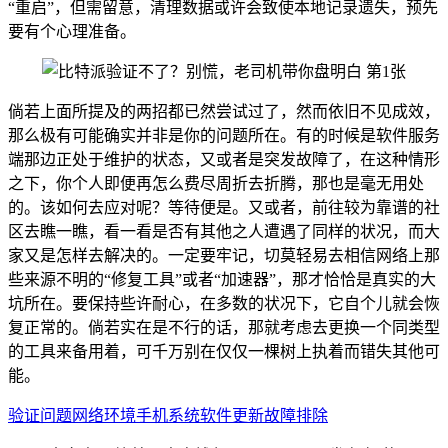
“重启”，但需留意，清理数据或许会致使本地记录遗失，预先
要有个心理准备。
倘若上面所提及的两招都已然尝试过了，然而依旧不见成效，
那么极有可能确实并非是你的问题所在。有的时候是软件服务
端那边正处于维护的状态，又或者是突发故障了，在这种情形
之下，你个人即便再怎么费尽周折去折腾，那也是毫无用处
的。该如何去应对呢？等待便是。又或者，前往较为靠谱的社
区去瞧一瞧，看一看是否有其他之人遭遇了同样的状况，而大
家又是怎样去解决的。一定要牢记，切莫轻易去相信网络上那
些来源不明的“修复工具”或者“加速器”，那才恰恰是真实的大
坑所在。要保持些许耐心，在多数的状况下，它自个儿就会恢
复正常的。倘若实在是不行的话，那就考虑去更换一个同类型
的工具来备用着，可千万别在仅仅一棵树上执着而错失其他可
能。
验证问题
网络环境
手机系统
软件更新
故障排除