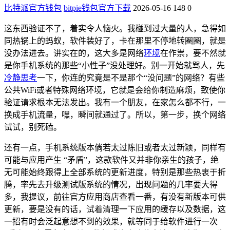
比特派官方钱包
bitpie钱包官方下载
2026-05-16
148
0
这东西验证不了，着实令人恼火。我碰到过大量的人，急得如
同热锅上的蚂蚁，软件装好了，卡在那里不停地转圈圈，就是
没办法进去。讲实在的，这大多是网络
环境
在作祟，要不然就
是你手机系统的那些“小性子”没处理好。别一开始就骂人，先
冷静思考
一下，你连的究竟是不是那个“没问题”的网络？有些
公共WiFi或者特殊网络环境，它就是会给你制造麻烦，致使你
验证请求根本无法发出。我有一个朋友，在家怎么都不行，一
换成手机流量，嘿，瞬间就通过了。所以，第一步，换个网络
试试，别死磕。
还有一点，手机系统版本倘若太过陈旧或者太过新颖，同样有
可能与应用产生 “矛盾”，这款软件又并非你亲生的孩子，绝
无可能始终跟得上全部系统的更新进度，特别是那些热衷于折
腾，率先去升级测试版系统的情况，出现问题的几率要大得
多，我提议，前往官方应用商店查看一番，有没有新版本可供
更新，要是没有的话，试着清理一下应用的缓存以及数据，这
一招有时会泛起意想不到的效果，就等同于给软件进行一次