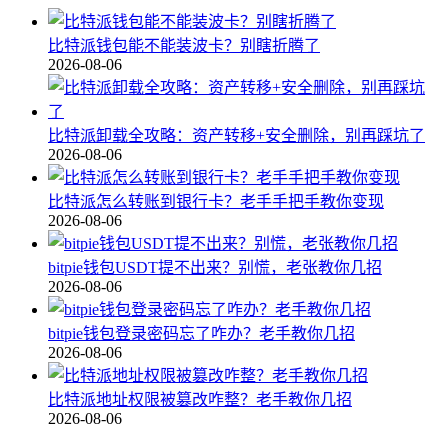
比特派钱包能不能装波卡？别瞎折腾了
2026-08-06
比特派卸载全攻略：资产转移+安全删除，别再踩坑了
2026-08-06
比特派怎么转账到银行卡？老手手把手教你变现
2026-08-06
bitpie钱包USDT提不出来？别慌，老张教你几招
2026-08-06
bitpie钱包登录密码忘了咋办？老手教你几招
2026-08-06
比特派地址权限被篡改咋整？老手教你几招
2026-08-06