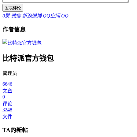
0
赞
微信
新浪微博
QQ空间
QQ
作者信息
比特派官方钱包
管理员
6646
文章
0
评论
3248
文件
TA的新帖