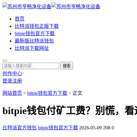
首页
比特派钱包正版下载
bitpie钱包官方下载
最新版比特派钱包
比特派下载网址
创作中心
登录
注册
网站首页
>
bitpie钱包官方下载
> 正文
bitpie钱包付矿工费？别慌，
比特派官方钱包
bitpie钱包官方下载
2026-05-09
208
0