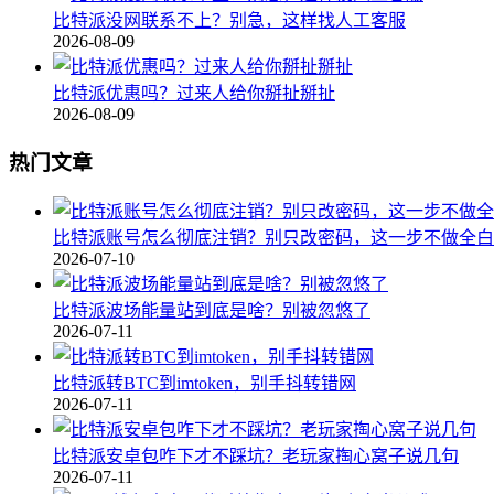
比特派没网联系不上？别急，这样找人工客服
2026-08-09
比特派优惠吗？过来人给你掰扯掰扯
2026-08-09
热门文章
比特派账号怎么彻底注销？别只改密码，这一步不做全白
2026-07-10
比特派波场能量站到底是啥？别被忽悠了
2026-07-11
比特派转BTC到imtoken，别手抖转错网
2026-07-11
比特派安卓包咋下才不踩坑？老玩家掏心窝子说几句
2026-07-11