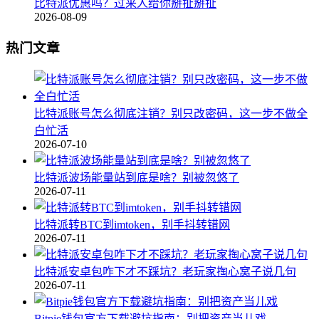
比特派优惠吗？过来人给你掰扯掰扯
2026-08-09
热门文章
比特派账号怎么彻底注销？别只改密码，这一步不做全
白忙活
2026-07-10
比特派波场能量站到底是啥？别被忽悠了
2026-07-11
比特派转BTC到imtoken，别手抖转错网
2026-07-11
比特派安卓包咋下才不踩坑？老玩家掏心窝子说几句
2026-07-11
Bitpie钱包官方下载避坑指南：别把资产当儿戏