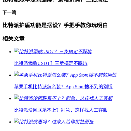
下一篇
比特派护盾功能是摆设？手把手教你玩明白
相关文章
比特派添收USDT？三步搞定不踩坑
苹果手机比特派怎么装？App Store搜不到的别慌
比特派没网联系不上？别急，这样找人工客服