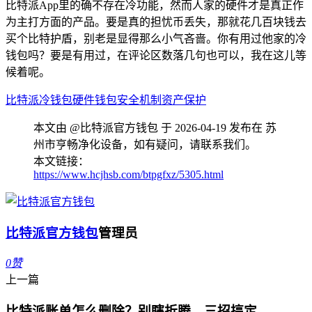
比特派App里的确不存在冷功能，然而人家的硬件才是真正作
为主打方面的产品。要是真的担忧币丢失，那就花几百块钱去
买个比特护盾，别老是显得那么小气吝啬。你有用过他家的冷
钱包吗？要是有用过，在评论区数落几句也可以，我在这儿等
候着呢。
比特派
冷钱包
硬件钱包
安全机制
资产保护
本文由 @比特派官方钱包 于 2026-04-19 发布在 苏
州市亨畅净化设备，如有疑问，请联系我们。
本文链接：
https://www.hcjhsb.com/btpgfxz/5305.html
比特派官方钱包
管理员
0
赞
上一篇
比特派账单怎么删除？别瞎折腾，三招搞定