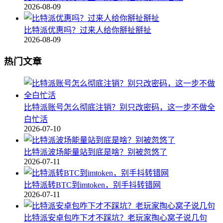
2026-08-09
比特派优惠吗？过来人给你掰扯掰扯
2026-08-09
热门文章
比特派账号怎么彻底注销？别只改密码，这一步不做全
白忙活
2026-07-10
比特派波场能量站到底是啥？别被忽悠了
2026-07-11
比特派转BTC到imtoken，别手抖转错网
2026-07-11
比特派安卓包咋下才不踩坑？老玩家掏心窝子说几句