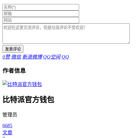
0
赞
微信
新浪微博
QQ空间
QQ
作者信息
比特派官方钱包
管理员
6685
文章