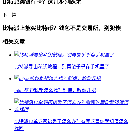
比特派绑银行卡？这几步别踩坑
下一篇
比特派上能买比特币？钱包不是交易所，别犯傻
相关文章
比特派导出私钥教程，别再傻乎乎存手机里了
bitpie钱包私钥怎么找？别慌，教你几招
比特派12单词密语丢了怎么办？看完这篇你就知道怎么
找回