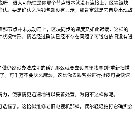
说呀，很大可能性是你那个节点根本就没有连接上，区块链块
确认。要是确认之后钱包却没有显示，那肯定就是它自身出现故
者那节点并未成功连上，区块同步的速度又如此迟缓，这样的
种状况情形。倘若经过确认已经不存在问题了可钱包依旧没有进
样子做仍然没办法成功的话？那么就要去设置里找寻到“重新扫描
来了。可千万不要厌恶麻烦，这比你去跟客服进行扯皮可要快速
精力，使事情更迅速地得以妥善处置，为何不这样做呢。
不可选错了。这恰似维修老旧电视机那样，偶尔轻轻拍打它确实会
。