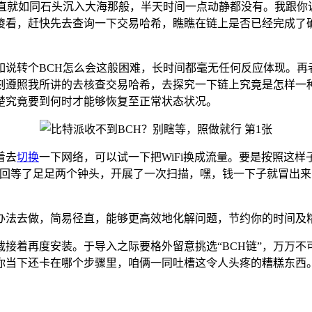
简直就如同石头沉入大海那般，半天时间一点动静都没有。我跟你
傻看，赶快先去查询一下交易哈希，瞧瞧在链上是否已经完成了
如说转个BCH怎么会这般困难，长时间都毫无任何反应体现。再
刻遵照我所讲的去核查交易哈希，去探究一下链上究竟是怎样一
楚究竟要到何时才能够恢复至正常状态状况。
着去
切换
一下网络，可以试一下把WiFi换成流量。要是按照这
一回等了足足两个钟头，开展了一次扫描，嘿，钱一下子就冒出
办法去做，简易径直，能够更高效地化解问题，节约你的时间及
接着再度安装。于导入之际要格外留意挑选“BCH链”，万万
你当下还卡在哪个步骤里，咱俩一同吐槽这令人头疼的糟糕东西