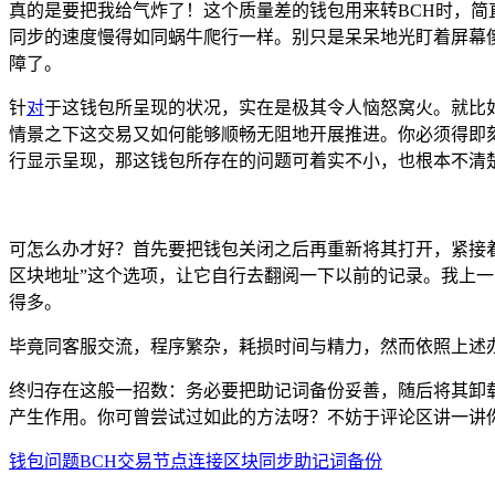
真的是要把我给气炸了！这个质量差的钱包用来转BCH时，
同步的速度慢得如同蜗牛爬行一样。别只是呆呆地光盯着屏幕
障了。
针
对
于这钱包所呈现的状况，实在是极其令人恼怒窝火。就比
情景之下这交易又如何能够顺畅无阻地开展推进。你必须得即
行显示呈现，那这钱包所存在的问题可着实不小，也根本不清
可怎么办才好？首先要把钱包关闭之后再重新将其打开，紧接
区块地址”这个选项，让它自行去翻阅一下以前的记录。我上
得多。
毕竟同客服交流，程序繁杂，耗损时间与精力，然而依照上述
终归存在这般一招数：务必要把助记词备份妥善，随后将其卸载
产生作用。你可曾尝试过如此的方法呀？不妨于评论区讲一讲
钱包问题
BCH交易
节点连接
区块同步
助记词备份