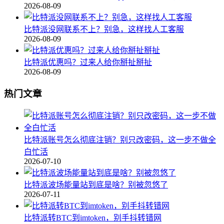
2026-08-09
比特派没网联系不上？别急，这样找人工客服
2026-08-09
比特派优惠吗？过来人给你掰扯掰扯
2026-08-09
热门文章
比特派账号怎么彻底注销？别只改密码，这一步不做全
白忙活
2026-07-10
比特派波场能量站到底是啥？别被忽悠了
2026-07-11
比特派转BTC到imtoken，别手抖转错网