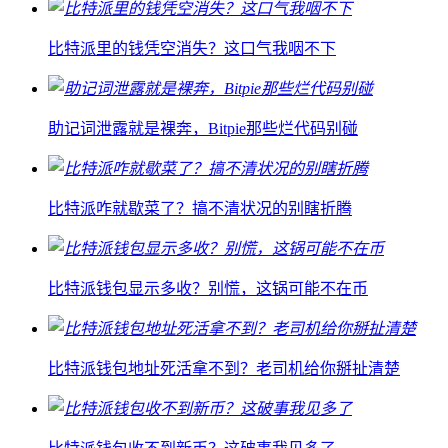
比特派里的钱凭空消失？这口气我咽不下
助记词泄露就是裸奔，Bitpie那些烂代码别碰
比特派咋就歇菜了？搞不清状况的别瞎折腾
比特派钱包显示多收？别慌，这锅可能不在币
比特派钱包地址死活拿不到？老司机给你掰扯清楚