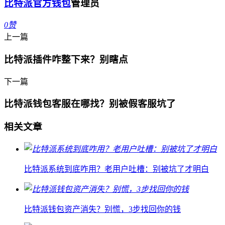
比特派官方钱包
管理员
0
赞
上一篇
比特派插件咋整下来？别瞎点
下一篇
比特派钱包客服在哪找？别被假客服坑了
相关文章
比特派系统到底咋用？老用户吐槽：别被坑了才明白
比特派钱包资产消失？别慌，3步找回你的钱