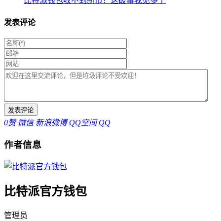
比特派钱包收不到新币？这破事我见多了
发表评论
0
赞
微信
新浪微博
QQ空间
QQ
作者信息
比特派官方钱包
管理员