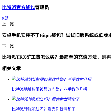
比特派官方钱包
管理员
0
赞
上一篇
安卓手机安装不了Bitpie钱包？试试旧版系统或低版
下一篇
比特派TRX矿工费怎么买？最简单的充值方法，别
相关文章
比特派地址权限被篡改咋整？老手教你几招
比特派转账犯法吗？看完你就清楚了