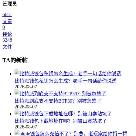
管理员
6651
文章
0
评论
3248
文件
TA的新帖
比特派钱包私钥怎么生成？老手一句话给你说透
2026-08-07
比特派到底支不支持BTP39？别被忽悠了
2026-08-07
比特派钱包下载地址在哪？别被山寨站坑了
2026-08-07