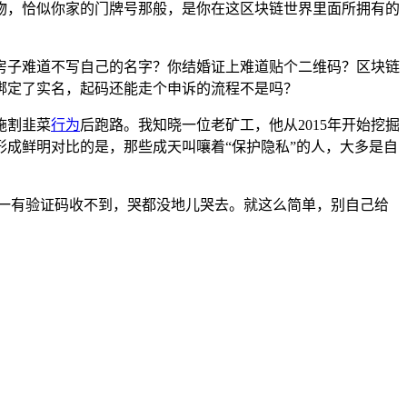
物，恰似你家的门牌号那般，是你在这区块链世界里面所拥有的
房子难道不写自己的名字？你结婚证上难道贴个二维码？区块链
绑定了实名，起码还能走个申诉的流程不是吗？
施割韭菜
行为
后跑路。我知晓一位老矿工，他从2015年开始挖掘
成鲜明对比的是，那些成天叫嚷着“保护隐私”的人，大多是自
一有验证码收不到，哭都没地儿哭去。就这么简单，别自己给