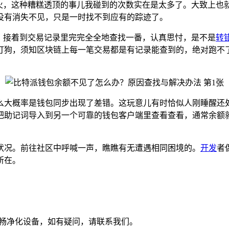
窝火，这种糟糕透顶的事儿我碰到的次数实在是太多了。大致上也
没有消失不见，只是一时找不到应有的踪迹了。
，接着到交易记录里完完全全地查找一番，认真思忖，是不是
转
打狗，须知区块链上每一笔交易都是有记录能查到的，绝对跑不
么大概率是钱包同步出现了差错。这玩意儿有时恰似人刚睡醒还处
把助记词导入到另一个可靠的钱包客户端里查看查看，通常余额
状况。前往社区中呼喊一声，瞧瞧有无遭遇相同困境的。
开发
者
所在。
。
苏州市亨畅净化设备，如有疑问，请联系我们。