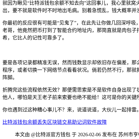
就因为瞅见“比特派钱包余额不知去向”这回事儿，我心里就
出，要不就是软件时不时地出毛病。别着急慌乱，钱大概率并
你最初的反应很有可能是“见鬼了”，在此先让你做几回深呼吸
老哥，他竟然把币打到了智能合约地址内，那简直就是肉包子
希，它比人的记性可靠多了。
要是各项记录都精准无误，然而钱数显示却依旧存在偏差，那
程序，或者切换一下网络节点看看状况。倘若仍然不行，那就
阵脚。
折腾完这些流程依然无效？那便需思索是不是软件自身出现了
他人，哪怕是天王老子前来索要也绝不能给！这可是你的关键
你也遇到过这种糟心事儿不？来，说道说道，大伙儿一起排雷
比特派钱包
余额丢失
区块链交易
助记词
软件故障
本文由 @比特派官方钱包 于 2026-02-06 发布在 