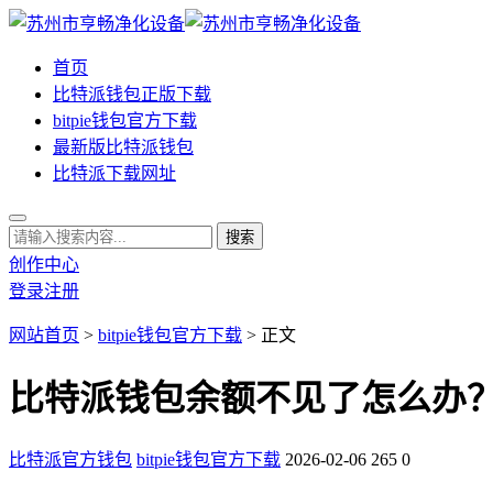
首页
比特派钱包正版下载
bitpie钱包官方下载
最新版比特派钱包
比特派下载网址
创作中心
登录
注册
网站首页
>
bitpie钱包官方下载
> 正文
比特派钱包余额不见了怎么办
比特派官方钱包
bitpie钱包官方下载
2026-02-06
265
0