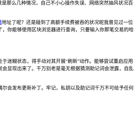
就是那么几种情况，自己不小心操作失误、网络突然抽风状况百
错
地址了呢？还是碰到了高额手续费被吞的状况呢我曾见过一位
了，你能够使用区块浏览器进行查询，只要输入你那笔交易的哈
于迷糊状态，得手动对其开展“刷新”动作。能够尝试重启应用
就会显现出来了。千万别老是毫无根据猜测助记词会泄露，自乱
偶尔会发布更新补丁。牢记，私钥以及助记词千万不可给予任何