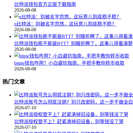
比特派钱包官方正版下载指南
2026-08-08
n比特派：别被名字忽悠，这玩意儿到底稳不稳？
2026-08-08
比特派钱包能不能装BTT？别瞎折腾了，这事儿得看清楚
2026-08-08
bitpie钱包咋用？小白避坑指南，手把手教你转币收款
2026-08-08
热门文章
比特派账号怎么彻底注销？别只改密码，这一步不做全白
2026-07-10
比特派授权登不上？赶紧清掉旧设备，别等钱没了哭
2026-07-10