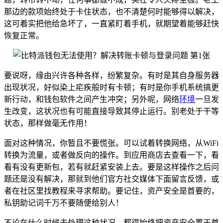
那边的款项始终处于卡住状态，也不清楚何时能够得以解决，
这可着实把他给急坏了，一直紧盯着手机，就期望着能够赶快
恢复正常。
要说呀，缘由兴许各种各样，纷繁复杂。有时是其自身服务器
出现状况，好似染上疟疾般时有卡顿；有时是你手机系统搞更
新行动，和钱包软件之间产生冲突；另外呢，网络
环境
一旦发
生改变，这状况也有可能直接导致其停止运行。别老处于干等
状态，那样做毫无作用！
面对这种情况，你暂且不要慌张。可以试着转换网络，从WiFi
转换为流量，或者做反向的操作。到应用商店去查看一下，看
看有没有更新包，若有就赶紧安装上去。要是这样操作之后问
题还是没有解决，那就到他们官方社交媒体下面留言反馈，或
者在社区里找教程来寻求帮助。要记住，资产安全是首要的，
私钥助记词千万不要随便给别人！
不论在什么时候去处理这种状况，都得始终把资产安全置于首