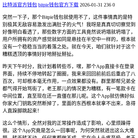
比特派官方钱包
bitpie钱包官方下载
2026-01-31
236
0
突然一下子，那个Bitpie钱包就使用不了，这件事情真的是特
别极其无敌容易激发出满肚子的火气！我呀是真真切切察觉到
好像明白看透了，那些数字方面的工具竟然说坍塌就坍塌了，
用户所拥有的资产感觉就如同是悬挂在半空中一样的，根本就
没有一个稳稳当当的着落之处。就在今天，咱们就针对于这个
糟糕透顶的事情好好地掰扯掰扯。
昨天下午时分，我计划着转些币，嘿，那个App直接卡在登录
界面，持续不停地转起了圈圈，我来来回回前前后后重启了八
百次，可却根本毫无作用，一点效果都没有。群里那帮兄弟全
都气得开始骂街了，老王那儿的情况更为糟糕，有一笔款卡在
中间位置，直至现在还一直僵在那儿呢。这个App就仿佛好似
你家大门钥匙突然断掉了，里面的东西根本就拿不出来，急得
人直跺脚跳起来！
这么个情形，全然对我的正常操作造成了影响，心里烦躁得
很。这个App究竟是怎么一回事呢，为何突然就迸出这么大难
题，转币转不动，任何事都做不成，实在令人头疼至极。老王