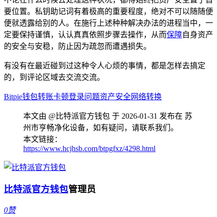
要位置。私钥助记词有着极高的重要程度，绝对不可以随随便
便就透露给别的人。在施行上述种种解决办法的进程当中，一
定要保持谨慎，认认真真依照步骤去操作，从而
保障
自身资产
的安全与安稳，防止因为疏忽而遭遇损失。
有没有在最近碰到过这种令人心烦的事情，都是怎样去搞定
的，到评论区域去交流交流。
Bitpie钱包
转账卡顿
登录问题
资产安全
网络转换
本文由 @比特派官方钱包 于 2026-01-31 发布在 苏
州市亨畅净化设备，如有疑问，请联系我们。
本文链接：
https://www.hcjhsb.com/btpgfxz/4298.html
比特派官方钱包
管理员
0
赞