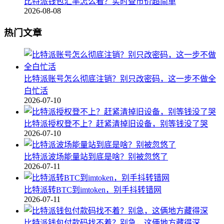
比特派钱包汇率怎么看？实时查币价超简单
2026-08-08
热门文章
比特派账号怎么彻底注销？别只改密码，这一步不做全
白忙活
2026-07-10
比特派授权登不上？赶紧清掉旧设备，别等钱没了哭
2026-07-10
比特派波场能量站到底是啥？别被忽悠了
2026-07-11
比特派转BTC到imtoken，别手抖转错网
2026-07-11
比特派钱包付款码找不着？别急，这俩地方藏得深