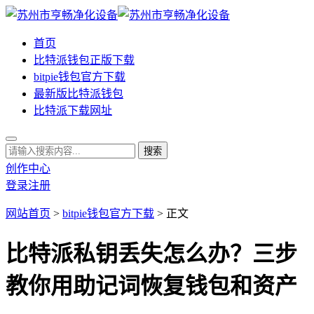
首页
比特派钱包正版下载
bitpie钱包官方下载
最新版比特派钱包
比特派下载网址
创作中心
登录
注册
网站首页
>
bitpie钱包官方下载
> 正文
比特派私钥丢失怎么办？三步
教你用助记词恢复钱包和资产