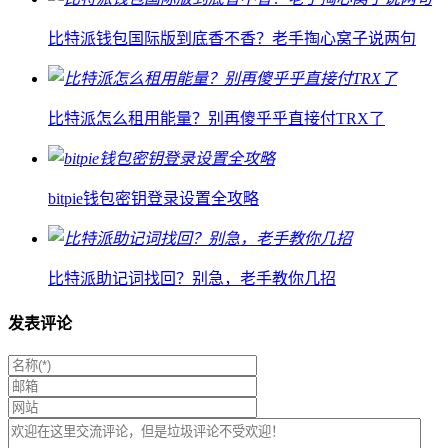
比特派钱包国际版到底香不香？老手掏心窝子说两句
比特派怎么租用能量？别再傻乎乎直接付TRX了
bitpie钱包密钥登录设置全攻略
比特派助记词找回？别急，老手教你几招
发表评论