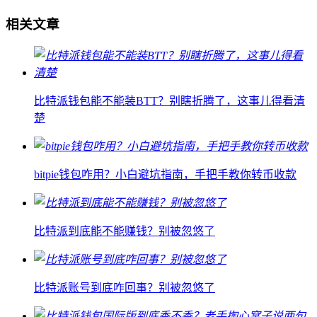
相关文章
比特派钱包能不能装BTT？别瞎折腾了，这事儿得看清
楚
bitpie钱包咋用？小白避坑指南，手把手教你转币收款
比特派到底能不能赚钱？别被忽悠了
比特派账号到底咋回事？别被忽悠了