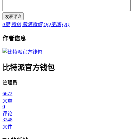
0
赞
微信
新浪微博
QQ空间
QQ
作者信息
比特派官方钱包
管理员
6672
文章
0
评论
3248
文件