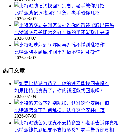
比特派助记词找回？别急，老手教你几招
2026-08-07
比特派交易关闭怎么办？你的币还能取出来吗
2026-08-07
比特派映射到底咋回事？搞不懂别乱操作
2026-08-07
热门文章
如果比特派真黄了，你的钱还能找回来吗？
2026-07-09
比特派怎么下？别乱搜，认准这个安装门道
2026-07-09
比特派钱包到底支不支持多签？老手告诉你真相