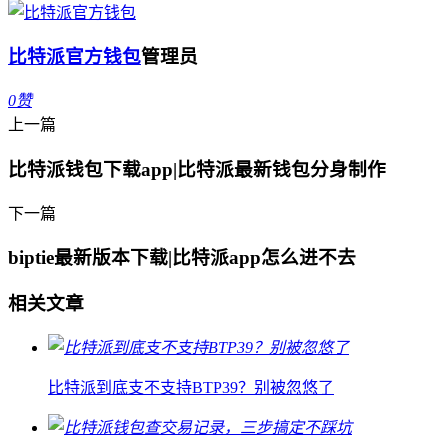
比特派官方钱包
管理员
0
赞
上一篇
比特派钱包下载app|比特派最新钱包分身制作
下一篇
biptie最新版本下载|比特派app怎么进不去
相关文章
比特派到底支不支持BTP39？别被忽悠了