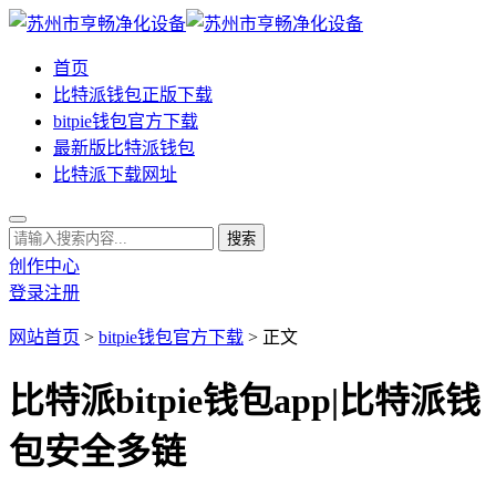
首页
比特派钱包正版下载
bitpie钱包官方下载
最新版比特派钱包
比特派下载网址
创作中心
登录
注册
网站首页
>
bitpie钱包官方下载
> 正文
比特派bitpie钱包app|比特派钱
包安全多链