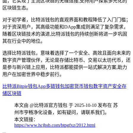
面，它实现了主流区块链的无缝连接,支持用户探索多元化的
区块链生态。
对于初学者，比特派钱包的直观界面和教程降低了入门门槛；
对于资深用户，其高级功能和DApp集成则满足了复杂需求，
随着区块链技术的演进,比特派钱包的持续创新将进一步巩固
其在行业中的地位。
选择比特派钱包，意味着选择了一个安全、高效且面向未来的
数字资产管理伙伴，无论是存储比特币、交易以太坊代币，还
是参与新兴链上应用，比特派都能提供一站式解决方案,助力
用户在加密世界中稳步前行。
比特派
Bitpie
钱包App
多链钱包
加密货币钱包
数字资产
安全存
储
区块链
本文由 @比特派官方钱包 于 2025-10-10 发布在 苏
州市亨畅净化设备，如有疑问，请联系我们。
本文链接：
https://www.hcjhsb.com/btpgfxz/2012.html