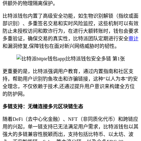
供额外的物理隔离保护。
比特派钱包内置了高级安全功能，如生物识别解锁（指纹或面
部识别）、多重签名交易和实时风险监控，这些机制可以有效
防止未授权访问和欺诈行为，在进行大额转账时，钱包会要求
多重验证，确保交易的真实性，比特派团队定期进行安全
审计
和漏洞修复,保障钱包在面对新兴网络威胁时的韧性。
更重要的是，比特派强调用户教育，通过内置指南和社区支
持，帮助用户识别钓鱼攻击和诈骗链接，这种“以人为本”的安
全理念，不仅依赖于技术,还通过提升用户意识来构建全方位
的防护网。
多链支持：无缝连接多元区块链生态
随着DeFi（去中心化金融）、NFT（非同质化代币）和跨链应
用的兴起，单一链支持已无法满足用户需求，比特派钱包以其
强大的多链兼容性脱颖而出，支持包括比特币、以太坊、波